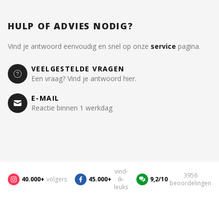
HULP OF ADVIES NODIG?
Vind je antwoord eenvoudig en snel op onze
service
pagina.
VEELGESTELDE VRAGEN
Een vraag? Vind je antwoord hier.
E-MAIL
Reactie binnen 1 werkdag
vind-
3956
40.000+
volgers
45.000+
ik-
9,2/10
beoordelingen
leuks