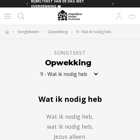
MET
BIJBELTEKST VAN DE DAG MET
OVERDENKING 📖
Songteksten
Opwekking
9 - Wat ik nodig heb
Home
SONGTEKST
Opwekking
9
-
Wat ik nodig heb
Wat ik nodig heb
Wat ik nodig heb,

wat ik nodig heb,

Jezus alleen.
