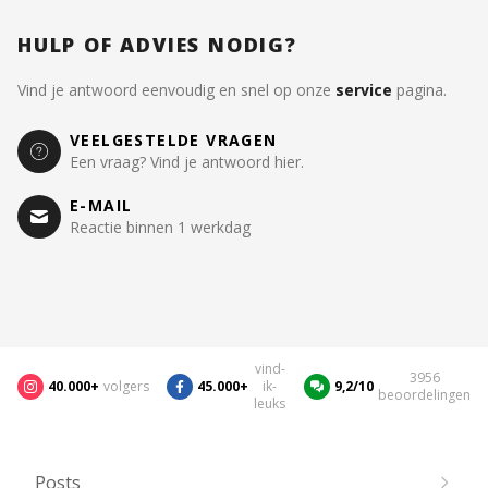
HULP OF ADVIES NODIG?
Vind je antwoord eenvoudig en snel op onze
service
pagina.
VEELGESTELDE VRAGEN
Een vraag? Vind je antwoord hier.
E-MAIL
Reactie binnen 1 werkdag
vind-
3956
40.000+
volgers
45.000+
ik-
9,2/10
beoordelingen
leuks
Posts