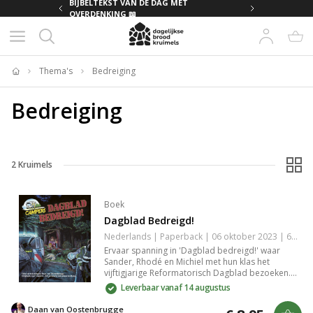
MET
BIJBELTEKST VAN DE DAG MET
OVERDENKING 📖
Thema's
Bedreiging
Home
Bedreiging
2
Kruimels
Boek
Dagblad Bedreigd!
Nederlands | Paperback | 06 oktober 2023 | 64 pagina's | 9789402908848
Ervaar spanning in 'Dagblad bedreigd!' waar
Sander, Rhodé en Michiel met hun klas het
vijftigjarige Reformatorisch Dagblad bezoeken.
Paniek door dierenactivisten leidt tot gevaarlijke
Leverbaar vanaf 14 augustus
situaties op de Veluwe. De Campers zoeken de
daders terwijl ze een mysterieus document
Daan van Oostenbrugge