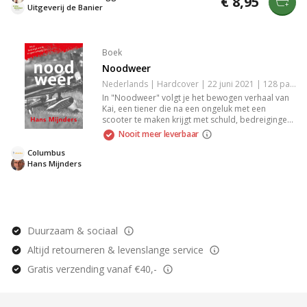
€ 8,95
ontdekken, eindigend in een spannende climax.
Uitgeverij de Banier
Boek
Noodweer
Nederlands | Hardcover | 22 juni 2021 | 128 pagina's | 9789085434634
In "Noodweer" volgt je het bewogen verhaal van
Kai, een tiener die na een ongeluk met een
scooter te maken krijgt met schuld, bedreigingen
en een onveilige omgeving. Terwijl zijn ouders
Nooit meer leverbaar
druk zijn met een dementerende opa, worstelt hij
in stilte met zijn angst en geheimen. Een
Columbus
aangrijpend boek over schuld en slachtoffer zijn.
Hans Mijnders
Duurzaam & sociaal
Altijd retourneren & levenslange service
Gratis verzending vanaf €40,-