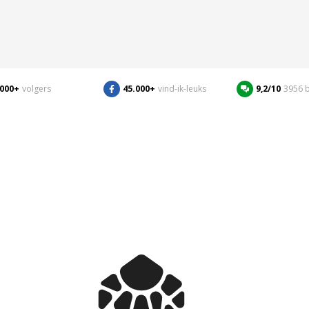
.000+
volgers
45.000+
vind-ik-leuks
9,2/10
3956 