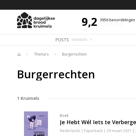
 DE DAG MET OVERDENKING 📖
BIJBELTEKST VAN DE DAG MET OVERDENK
9,2
3956
beoordelingen
POSTS
INSPIRATIE
Thema's
Burgerrechten
Home
Burgerrechten
1
Kruimels
Boek
Je Hebt Wél Iets te Verberg
Nederlands | Paperback | 29 maart 2021 |