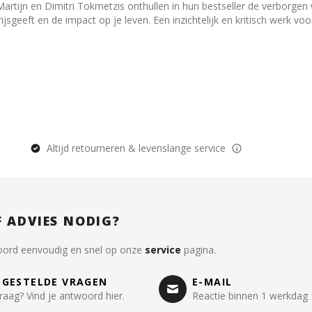
 Martijn en Dimitri Tokmetzis onthullen in hun bestseller de verborge
sgeeft en de impact op je leven. Een inzichtelijk en kritisch werk vo
Altijd retourneren & levenslange service
F ADVIES NODIG?
oord eenvoudig en snel op onze
service
pagina.
LGESTELDE VRAGEN
E-MAIL
raag? Vind je antwoord hier.
Reactie binnen 1 werkdag