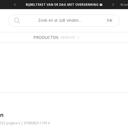
ING 📖
BIJBELTEKST VAN DE DAG MET OVERDENKING 📖
Krui
⌘
K
PRODUCTEN
WEBSHOP
en
 232 pagina's | 9789083117614