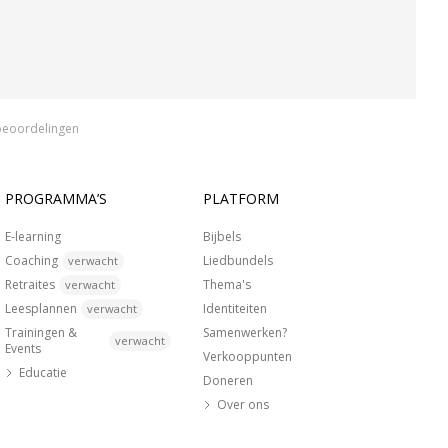
beoordelingen
PROGRAMMA’S
PLATFORM
E-learning
Bijbels
Coaching
Liedbundels
verwacht
Retraites
Thema's
verwacht
Leesplannen
Identiteiten
verwacht
Trainingen &
Samenwerken?
verwacht
Events
Verkooppunten
Educatie
Doneren
Over ons