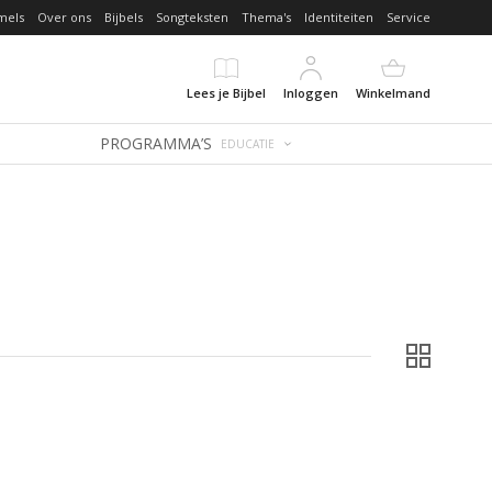
mels
Over ons
Bijbels
Songteksten
Thema's
Identiteiten
Service
Lees je Bijbel
Inloggen
Winkelmand
PROGRAMMA’S
EDUCATIE