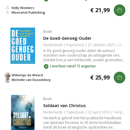
potentieel te benutten. Met inspirerende
voorbeelden en toepasbare tips krijg je
Kelly Weekers
€ 21,99
handvatten om je leven positief te veranderen en
Moonshot Publishing
je doelen te bereiken. Een must-read voor
iedereen die streeft naar zelfverbetering en
succes.
Boek
De Goed-Genoeg-Ouder
Nederlands | Paperback | 21 oktober 2021 | 240 pagina's | 9789033802683
In De goed-genoeg-ouder delen de auteurs
inzichten over ouderschap als uitdagende reis.
Ontdek hoe je een liefdevolle, unieke gezinssfeer
creëert, omgaat met grenzen en emoties, en
Leverbaar vanaf 15 augustus
kinderen helpt groeien in elke levensfase. Een
inspirerend handboek voor iedereen die moeite
Willemijn de Weerd
€ 25,99
wil doen het 'goed-genoeg' te doen.
Michelle van Dusseldorp
Boek
Soldaat van Christus
Nederlands | Paperback | 22 april 2019 | 144 pagina's | 9789082546170
Versterk je geloof met het praktische handboek
van Sylvester Rozema. In 35 korte hoofdstukken
biedt dit boek strategische opdrachten en