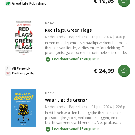
€ 19,95
voor iedereen die zijn of haar relaties wil
Great Life Publishing
verdiepen en effectiever wil communiceren.
Boek
Red Flags, Green Flags
Nederlands | Paperback | 13 juni 2024 | 400 pagina's | 9789403131283
In een meeslepende verhaallijn verkent het boek
thema's van liefde, verlies en zelfontdekking. De
protagonist gaat op een emotionele reis die de
lezer aanmoedigt om na te denken over de
Leverbaar vanaf 15 augustus
betekenis van relaties en de kracht van vergeving.
Met scherpzinnige dialogen en indringende
Ali Fenwick
€ 24,99
beelden biedt dit verhaal een onvergetelijke
De Bezige Bij
leeservaring die je bijblijft.
Boek
Waar Ligt de Grens?
Nederlands | Paperback | 01 juni 2024 | 226 pagina's | 9789089840455
In dit boek worden belangrijke thema's zoals
persoonlijke groei, verbanden leggen, en de
kracht van veerkracht verkent. Met praktische
inzichten en inspirerende verhalen biedt het
Leverbaar vanaf 15 augustus
waardevolle handvatten voor zowel uitdagingen