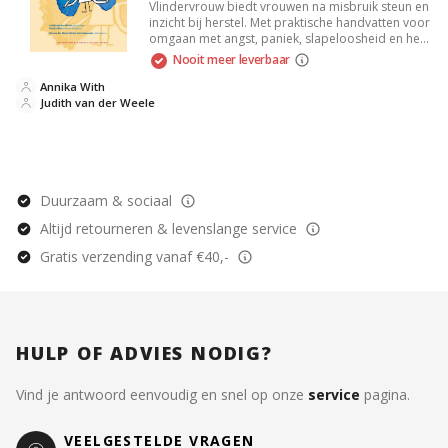
Vlindervrouw biedt vrouwen na misbruik steun en
inzicht bij herstel. Met praktische handvatten voor
omgaan met angst, paniek, slapeloosheid en het
stellen van grenzen. Positieve verandering, liefde
Nooit meer leverbaar
en respect staan centraal, verrijkt met kleurrijke
kunstwerken.
Annika With
Judith van der Weele
Duurzaam & sociaal
Altijd retourneren & levenslange service
Gratis verzending vanaf €40,-
HULP OF ADVIES NODIG?
Vind je antwoord eenvoudig en snel op onze
service
pagina.
VEELGESTELDE VRAGEN