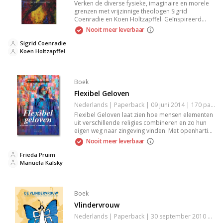
Verken de diverse fysieke, imaginaire en morele
grenzen met vrijzinnige theologen Sigrid
Coenradie en Koen Holtzapffel. Geïnspireerd
door Christa Anbeeks theologie van kwetsbaar
Nooit meer leverbaar
leven, brengen zij een veelkleurige kijk op een
grenzeloos geloof dat hoop, liefde en vrijheid op
Sigrid Coenradie
unieke wijze omarmt.
Koen Holtzapffel
Boek
Flexibel Geloven
Nederlands | Paperback | 09 juni 2014 | 170 pagina's | 9789490708863
Flexibel Geloven laat zien hoe mensen elementen
uit verschillende religies combineren en zo hun
eigen weg naar zingeving vinden. Met openhartige
portretten en inspirerende verhalen over geloof
Nooit meer leverbaar
voorbij traditionele grenzen.
Frieda Pruim
Manuela Kalsky
Boek
Vlindervrouw
Nederlands | Paperback | 30 september 2010 | 80 pagina's | 9789058111036