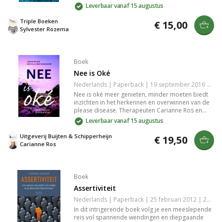
diepgaand inzicht om te groeien als soldaat van
Leverbaar vanaf 15 augustus
Christus. Bescherm je geestelijke schat door
disciplines, gezonde grenzen en de wapenrusting
Triple Boeken
€ 15,00
van God.
Sylvester Rozema
Boek
Nee is Oké
Nederlands | Paperback | 19 september 2016 | 256 pagina's | 9789058819031
Nee is oké meer genieten, minder moeten biedt
inzichten in het herkennen en overwinnen van de
please disease. Therapeuten Carianne Ros en
Michelle van Dusseldorp onthullen zeven
Leverbaar vanaf 15 augustus
pleasetypes en geven praktische adviezen voor
meer zelfbewustzijn en vreugde. Kies voor minder
Uitgeverij Buijten & Schipperheijn
€ 19,50
stress en meer vrijheid in je leven.
Carianne Ros
Boek
Assertiviteit
Nederlands | Paperback | 25 februari 2012 | 224 pagina's | 9789044730517
In dit intrigerende boek volg je een meeslepende
reis vol spannende wendingen en diepgaande