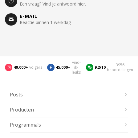
Een vraag? Vind je antwoord hier.
E-MAIL
Reactie binnen 1 werkdag
vind-
3956
40.000+
volgers
45.000+
ik-
9,2/10
beoordelingen
leuks
Posts
Producten
Programma’s