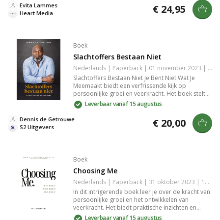
als kansen in het leven. Een must-read voor
Evita Lammes
€ 24,95
iedereen die zichzelf wil ontwikkelen en sterker wil
Heart Media
staan in de maatschappij.
Boek
Slachtoffers Bestaan Niet
Nederlands | Paperback | 01 november 2023 | 175 pagina's | 9789493282292
Slachtoffers Bestaan Niet Je Bent Niet Wat Je
Meemaakt biedt een verfrissende kijk op
persoonlijke groei en veerkracht. Het boek stelt
dat je identiteit niet gevormd wordt door je
Leverbaar vanaf 15 augustus
ervaringen, maar door hoe je ermee omgaat. Met
praktische inzichten en inspirerende verhalen
Dennis de Getrouwe
€ 20,00
helpt het je om de regie over je leven terug te
S2 Uitgevers
nemen en sterker uit uitdagingen te komen.
Boek
Choosing Me
Nederlands | Paperback | 31 oktober 2023 | 192 pagina's | 9789083341712
In dit intrigerende boek leer je over de kracht van
persoonlijke groei en het ontwikkelen van
veerkracht. Het biedt praktische inzichten en
strategieën om obstakels te overwinnen en je
Leverbaar vanaf 15 augustus