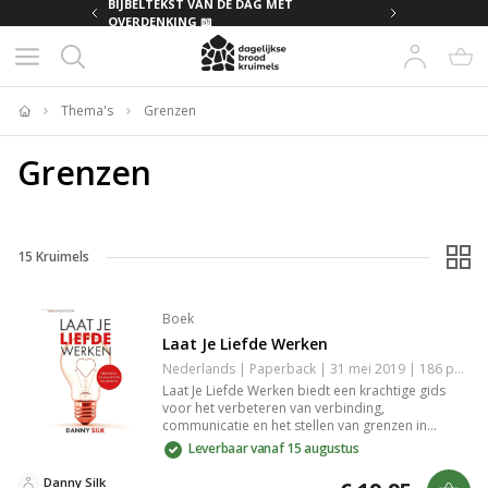
MET
BIJBELTEKST VAN DE DAG MET
OVERDENKING 📖
Thema's
Grenzen
Home
Grenzen
15
Kruimels
Boek
Laat Je Liefde Werken
Nederlands | Paperback | 31 mei 2019 | 186 pagina's | 9789083008110
Laat Je Liefde Werken biedt een krachtige gids
voor het verbeteren van verbinding,
communicatie en het stellen van grenzen in
relaties. Het boek stelt praktische inzichten en
Leverbaar vanaf 15 augustus
technieken voor waarmee je liefde kunt
versterken en conflicten kunt oplossen. Geschikt
Danny Silk