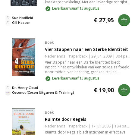
karakterontwikkeling. Met een levendige schrijfstijl
en een rijke verhaallijn worden thema's als liefde,
Leverbaar vanaf 15 augustus
verraad en verlossing verkend. Dit verhaal laat je
achter met een nieuwe kijk op menselijkheid en
Sue Hadfield
€ 27,95
de complexe keuzes die we maken. Perfect voor
Gill Hasson
liefhebbers van literaire fictie.
Boek
Vier Stappen naar een Sterke Identiteit
Nederlands | Paperback | 29 juni 2009 | 304 pagina's | 9789072698100
Vier Stappen naar een Sterke Identiteit biedt
inzicht in het ontwikkelen van een solide zelfbeeld
door middel van hechting, grenzen stellen,
individuatie, en het verschil tussen goed en
Leverbaar vanaf 15 augustus
kwaad. Dit boek helpt je verantwoordelijkheid te
nemen voor je eigen leven en relaties, waardoor
Dr. Henry Cloud
€ 19,90
je kunt groeien als individu. Een essentiële gids
Coconut (Cocon Uitgaven & Training)
voor persoonlijke ontwikkeling en
levensverandering.
Boek
Ruimte door Regels
Nederlands | Paperback | 17 juli 2008 | 184 pagina's | 9789023922698
Ruimte door Regels biedt inzichten in effectieve