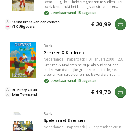
opvoeding door heldere grenzen te stellen. Het
boek benadrukt het belang van structuur en
consistentie, waardoor kinderen veilig kunnen
Leverbaar vanaf 15 augustus
opgroeien. Met praktische tips en voorbeelden
leert het hoe je een evenwicht vindt tussen
Sarina Brons-van der Wekken
€ 20,99
vrijheid en regels, wat bijdraagt aan een positieve
VBK Uitgevers
ontwikkeling van het kind.
Boek
Grenzen & Kinderen
Nederlands | Paperback | 01 januari 2000 | 235 pagina's | 9789076193069
Grenzen & Kinderen helpt je als ouder bij het
stellen van duidelijke grenzen met liefde, het
creëren van structuur en het bevorderen van
verantwoordelijkheid. Leer hoe je kinderen
Leverbaar vanaf 15 augustus
ondersteunt in hun groei naar zelfstandigheid,
balans, en een veilig gezinsleven.
Dr. Henry Cloud
€ 19,70
John Townsend
Boek
Spelen met Grenzen
Nederlands | Paperback | 25 september 2018 | 160 pagina's | 9789021170640