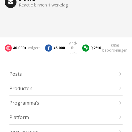
Reactie binnen 1 werkdag
vind-
3956
40.000+
volgers
45.000+
ik-
9,2/10
beoordelingen
leuks
Posts
Producten
Programma’s
Platform
Jouw account