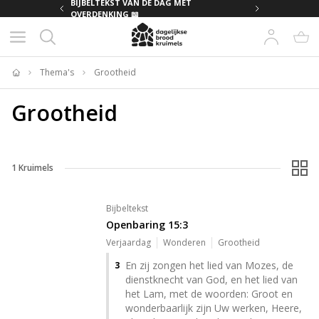
MET
BIJBELTEKST VAN DE DAG MET
OVERDENKING 📖
Thema's
Grootheid
Home
Grootheid
1
Kruimels
Bijbeltekst
Openbaring 15:3
Verjaardag
Wonderen
Grootheid
En zij zongen het lied van Mozes, de
3
dienstknecht van God, en het lied van
het Lam, met de woorden: Groot en
wonderbaarlijk zijn Uw werken, Heere,