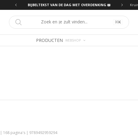
ING 📖
BIJBELTEKST VAN DE DAG MET OVERDENKING 📖
Krui
⌘
K
PRODUCTEN
WEBSHOP
 | 168 pagina's | 9789492959294