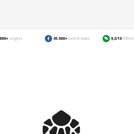
.000+
volgers
45.000+
vind-ik-leuks
9,2/10
3956 