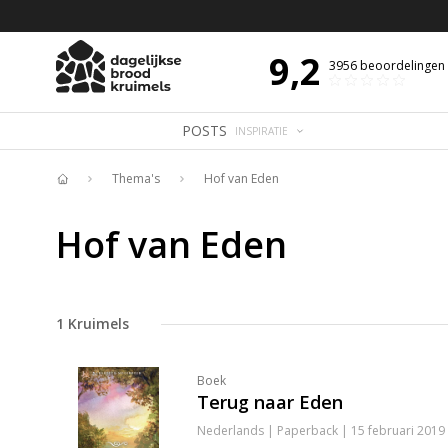
 DE DAG MET OVERDENKING 📖
BIJBELTEKST VAN DE DAG MET OVERDENK
9,2
3956
beoordelingen
POSTS
INSPIRATIE
Thema's
Hof van Eden
Home
Hof van Eden
1
Kruimels
Boek
Terug naar Eden
Nederlands | Paperback | 15 februari 2019