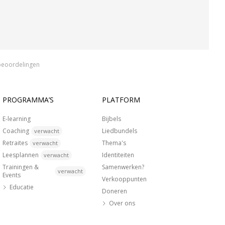
beoordelingen
PROGRAMMA’S
PLATFORM
E-learning
Bijbels
Coaching
Liedbundels
verwacht
Retraites
Thema's
verwacht
Leesplannen
Identiteiten
verwacht
Trainingen &
Samenwerken?
verwacht
Events
Verkooppunten
Educatie
Doneren
Over ons