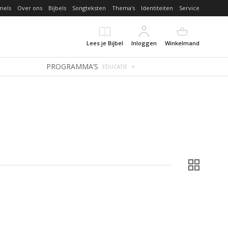
mels
Over ons
Bijbels
Songteksten
Thema's
Identiteiten
Service
Lees je Bijbel
Inloggen
Winkelmand
PROGRAMMA’S
EDUCATIE