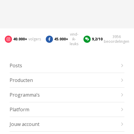
vind-
3956
40.000+
volgers
45.000+
ik-
9,2/10
beoordelingen
leuks
Posts
Producten
Programma’s
Platform
Jouw account