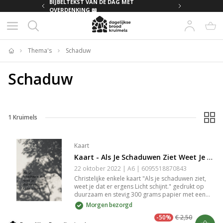
MET
BIJBELTEKST VAN DE DAG MET
OVERDENKING 📖
Thema's
Schaduw
Home
Schaduw
1
Kruimels
Kaart
Kaart - Als Je Schaduwen Ziet Weet Je Dat Er Licht Schijnt - Folie
22 oktober 2022 | A6 | 6095518870843
Christelijke enkele kaart "Als je schaduwen ziet,
weet je dat er ergens Licht schijnt." gedrukt op
duurzaam en stevig 300 grams papier met een
matte look. De spotlak geeft de kaart een luxe
Morgen bezorgd
uitstraling en maakt dat hij extra opvalt. Op de
-50%
€ 2,50
goed beschrijfbare achterkant van de kaart staat