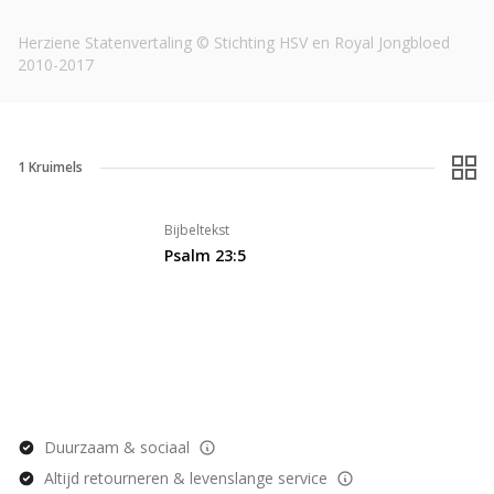
Herziene Statenvertaling © Stichting HSV en Royal Jongbloed
2010-2017
1
Kruimels
Bijbeltekst
Psalm 23:5
Duurzaam & sociaal
Altijd retourneren & levenslange service