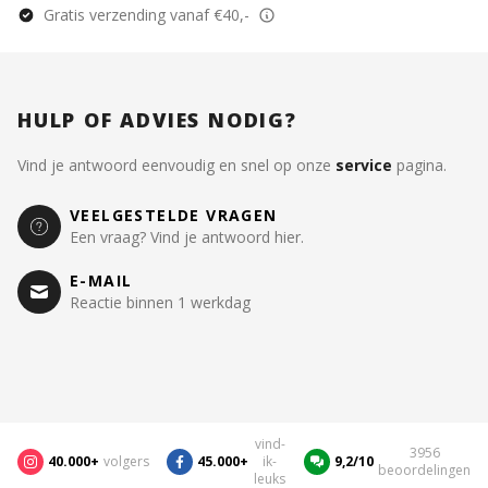
Gratis verzending vanaf €40,-
HULP OF ADVIES NODIG?
Vind je antwoord eenvoudig en snel op onze
service
pagina.
VEELGESTELDE VRAGEN
Een vraag? Vind je antwoord hier.
E-MAIL
Reactie binnen 1 werkdag
vind-
3956
40.000+
volgers
45.000+
ik-
9,2/10
beoordelingen
leuks