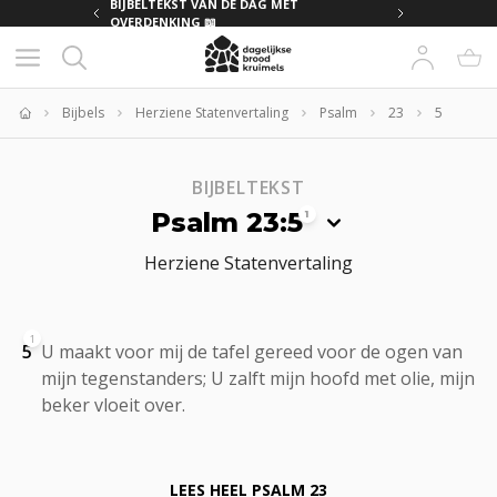
MET
BIJBELTEKST VAN DE DAG MET
OVERDENKING 📖
Bijbels
Herziene Statenvertaling
Psalm
23
5
Home
BIJBELTEKST
Psalm 23:5
1
Herziene Statenvertaling
1
5
U maakt voor mij de tafel gereed voor de ogen van
mijn tegenstanders; U zalft mijn hoofd met olie, mijn
beker vloeit over.
LEES HEEL
PSALM 23