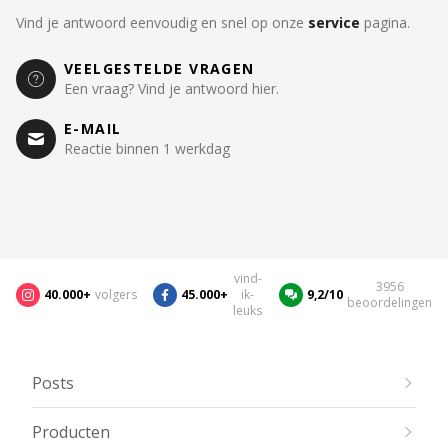
Vind je antwoord eenvoudig en snel op onze
service
pagina.
VEELGESTELDE VRAGEN
Een vraag? Vind je antwoord hier.
E-MAIL
Reactie binnen 1 werkdag
vind-
3956
40.000+
volgers
45.000+
ik-
9,2/10
beoordelingen
leuks
Posts
Producten