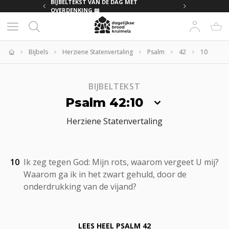
MET
BIJBELTEKST VAN DE DAG MET
OVERDENKING 📖
Bijbels
Herziene Statenvertaling
Psalm
42
10
Home
BIJBELTEKST
Psalm 42:10
Herziene Statenvertaling
10
Ik zeg tegen God: Mijn rots, waarom vergeet U mij?
Waarom ga ik in het zwart gehuld, door de
onderdrukking van de vijand?
LEES HEEL
PSALM 42