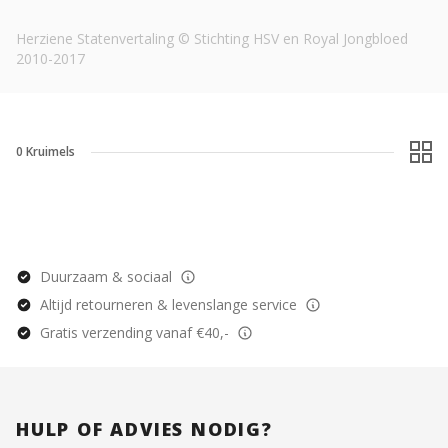
Herziene Statenvertaling © Stichting HSV en Royal Jongbloed
2010-2017
0
Kruimels
Duurzaam & sociaal
Altijd retourneren & levenslange service
Gratis verzending vanaf €40,-
HULP OF ADVIES NODIG?