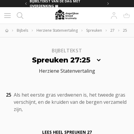
MET
BIJBELTEKST VAN DE DAG MET
OVERDENKING 📖
Bijbels
Herziene Statenvertaling
Spreuken
27
25
Home
BIJBELTEKST
Spreuken 27:25
Herziene Statenvertaling
25
Als het eerste gras verdwenen is, het tweede gras
verschijnt, en de kruiden van de bergen verzameld
zijn,
LEES HEEL
SPREUKEN 27