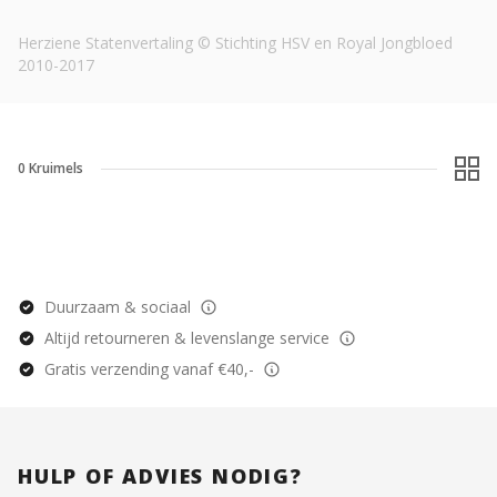
Herziene Statenvertaling © Stichting HSV en Royal Jongbloed
2010-2017
0
Kruimels
Duurzaam & sociaal
Altijd retourneren & levenslange service
Gratis verzending vanaf €40,-
HULP OF ADVIES NODIG?