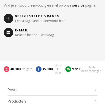
Vind je antwoord eenvoudig en snel op onze
service
pagina.
VEELGESTELDE VRAGEN
Een vraag? Vind je antwoord hier.
E-MAIL
Reactie binnen 1 werkdag
vind-
3956
40.000+
volgers
45.000+
ik-
9,2/10
beoordelingen
leuks
Posts
Producten