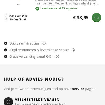
naar identiteit. Met een krachtige verhaallijn en
goed ontwikkelde personages weet het de lezer
Leverbaar vanaf 15 augustus
te raken en aan het denken te zetten. Een must-
read voor liefhebbers van diepgaande literatuur
Hans van Dijk
€ 33,95
die willen reflecteren op de menselijke ervaring.
Stefan Cloudt
Duurzaam & sociaal
Altijd retourneren & levenslange service
Gratis verzending vanaf €40,-
HULP OF ADVIES NODIG?
Vind je antwoord eenvoudig en snel op onze
service
pagina.
VEELGESTELDE VRAGEN
Een vraag? Vind je antwoord hier.