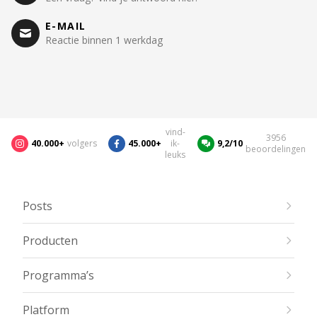
E-MAIL
Reactie binnen 1 werkdag
vind-
3956
40.000+
volgers
45.000+
ik-
9,2/10
beoordelingen
leuks
Posts
Producten
Programma’s
Platform