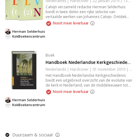
Nederlands | Hardcover | 22 januari 2019 | 1312 pagina's | 9789043530811
Calvijn verzameld redactie Herman Selderhuis
biedt in twee delen een rijke selectie van
vertaalde werken van Johannes Calvijn. Ontdek
zijn invloedrijke geschriften en onbekende
Nooit meer leverbaar
teksten, elk met een inleiding. Dit boek onthult de
veelzijdigheid en actuele relevantie van de
Herman Selderhuis
reformator Calvijn.
KokBoekencentrum
Boek
Handboek Nederlandse Kerkgeschiedenis
Nederlands | Hardcover | 01 november 2010 | 986 pagina's | 9789043517096
Het Handboek Nederlandse Kerkgeschiedenis
biedt een uitgebreid overzicht van de evolutie van
de kerk in Nederland, van de middeleeuwen tot
nu. Dit helder geschreven standaardwerk
Nooit meer leverbaar
behandelt thema's zoals de Reformatie en de
relatie tussen kerk en staat. Met rijke illustraties en
Herman Selderhuis
bijlagen is het een onmisbare bron voor zowel
KokBoekencentrum
studenten als geïnteresseerden in religie en
cultuur.
Duurzaam & sociaal