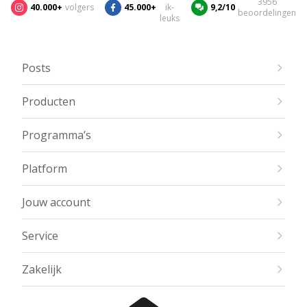
3956
40.000+
volgers
45.000+
ik-
9,2/10
beoordelingen
leuks
Posts
Producten
Programma’s
Platform
Jouw account
Service
Zakelijk