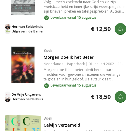
Volg Luther's zoektocht naar God en zie zijn
kwetsbaarheid en innerlijke strijd weerspiegeld in
zijn brieven, preken en tafelgesprekken. Auteur
Selderhuis brengt de menselijke kant van Luther
Leverbaar vanaf 15 augustus
tot leven door een intieme blik op de man die
Europa veranderde en zijn geloofsstrijd.
Herman Selderhuis
€ 12,50
Uitgeverij de Banier
Boek
Morgen Doe Ik het Beter
Nederlands | Paperback | 01 januari 2002 | 116 pagina's | 9789055602308
Morgen doe ik het beter biedt herkenbare
inzichten voor gewone christenen die verlangen
te groeien in hun geloof. De auteur deelt
praktische lessen over leven met zwakheden en
Leverbaar vanaf 15 augustus
het versterken van je geloofsleven. Perfect voor
wie worstelt met het streven naar perfectie in hun
De Vrije Uitgevers
€ 18,50
christelijke reis.
Herman Selderhuis
Boek
Calvijn Verzameld