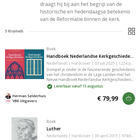
draagt hij bij aan het begrip van de 
historische en hedendaagse betekenis 
van de Reformatie binnen de kerk.
5
Kruimels
Boek
Handboek Nederlandse Kerkgeschiedenis
Nederlands | Hardcover | 03 juli 2025 | 1224 pagina's | 9789043537322
Dompel je onder in de fascinerende geschiedenis
van het christendom in de Lage Landen met het
Nieuw Handboek Nederlandse Kerkgeschiedenis.
Dit volledig geactualiseerde standaardwerk biedt
Leverbaar vanaf 15 augustus
een uitgebreid overzicht tot 2020, met
inzichtelijke analyses van maatschappelijke,
Herman Selderhuis
€ 79,99
culturele en kerkelijke ontwikkelingen,
VBK Uitgevers
geïllustreerd met prachtige afbeeldingen.
Boek
Luther
Nederlands | Hardcover | 30 april 2015 | 9789462786424