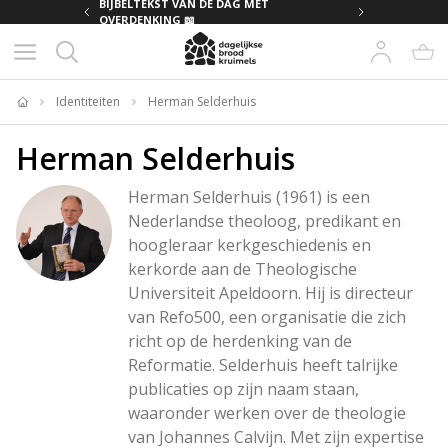
MET
BIJBELTEKST VAN DE DAG MET
OVERDENKING 📖
Identiteiten
Herman Selderhuis
Home
Herman Selderhuis
Herman Selderhuis (1961) is een 
Nederlandse theoloog, predikant en 
hoogleraar kerkgeschiedenis en 
kerkorde aan de Theologische 
Universiteit Apeldoorn. Hij is directeur 
van Refo500, een organisatie die zich 
richt op de herdenking van de 
Reformatie. Selderhuis heeft talrijke 
publicaties op zijn naam staan, 
waaronder werken over de theologie 
van Johannes Calvijn. Met zijn expertise 