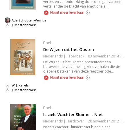
verlies en zelfontdekking door de ogen van een
verteller die de kracht van emotionele
herinneringen onder ogen komt. Dit aangrijpende
Nooit meer leverbaar
verhaal belicht de reis naar herstel en de impact
van verbondenheid, waardoor je wordt
Ada Schouten-Verrips
meegenomen in een wereld waar de hartstocht
J. Mastenbroek
de boventoon voert.
Boek
De Wijzen uit het Oosten
Nederlands | Paperback | 03 november 2014 | 80 pagina's | 9789055517855
De Wijzen uit het Oosten presenteert een
betoverende verzameling kerstverhalen die de
diepere betekenis van deze feestperiode
verkennen. Laat je meeslepen door inspirerende
Nooit meer leverbaar
verhalen vol wijsheid, hoop en liefde. Dit boek
biedt een unieke kijk op kerst, perfect voor
W.J. Karels
iedereen die op zoek is naar verdieping en
J. Mastenbroek
verbinding in deze bijzondere tijd van het jaar.
Boek
Israels Wachter Sluimert Niet
Nederlands | Hardcover | 20 november 2012 | 450 pagina's | 9789079879120
Israels Wachter Sluimert Niet biedt je een