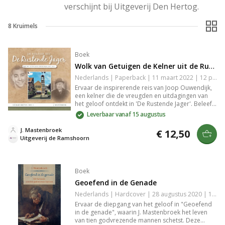
verschijnt bij Uitgeverij Den Hertog.
8
Kruimels
Boek
Wolk van Getuigen de Kelner uit de Rustende Jager
Nederlands | Paperback | 11 maart 2022 | 12 pagina's | 9789461152220
Ervaar de inspirerende reis van Joop Ouwendijk,
een kelner die de vreugden en uitdagingen van
het geloof ontdekt in 'De Rustende Jager'. Beleef
zijn strijd en transformatie als hij zijn leven wijdt
Leverbaar vanaf 15 augustus
aan het christendom, zijn dochter verliest aan
leukemie en als ouderling vitaliteit en hoop vindt.
J. Mastenbroek
€ 12,50
Uitgeverij de Ramshoorn
Boek
Geoefend in de Genade
Nederlands | Hardcover | 28 augustus 2020 | 195 pagina's | 9789033130397
Ervaar de diepgang van het geloof in "Geoefend
in de genade", waarin J. Mastenbroek het leven
van tien godvrezende mannen schetst. Deze