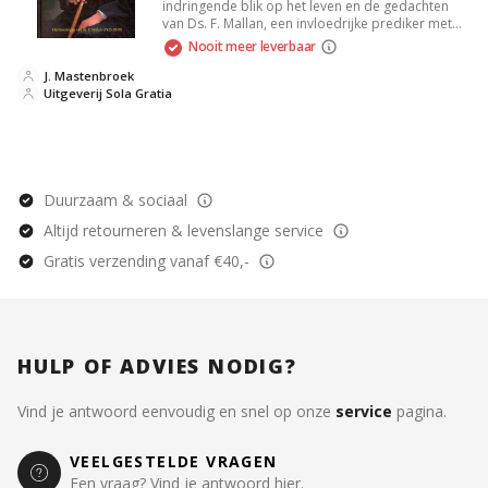
indringende blik op het leven en de gedachten
van Ds. F. Mallan, een invloedrijke prediker met
diepe wijsheid. Het boek bevat persoonlijke
Nooit meer leverbaar
herinneringen, en reflecties op geloof en cultuur,
en laat je kennismaken met de krachtige
J. Mastenbroek
boodschap van hoop en waakzaamheid. Een
Uitgeverij Sola Gratia
must-read voor iedereen die geïnteresseerd is in
geestelijke verdieping.
Duurzaam & sociaal
Altijd retourneren & levenslange service
Gratis verzending vanaf €40,-
HULP OF ADVIES NODIG?
Vind je antwoord eenvoudig en snel op onze
service
pagina.
VEELGESTELDE VRAGEN
Een vraag? Vind je antwoord hier.