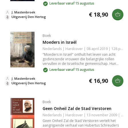
mannen, waaronder predikanten en ouderlingen,
Leverbaar vanaf 15 augustus
getuigen van de genade en godzaligheid. Leer
van hun diepte en ervaring in geloof vanuit de
J. Mastenbroek
€ 18,90
kerkgeschiedenis.
Uitgeverij Den Hertog
Boek
Moeders in Israël
Nederlands | Hardcover | 08 april 2019 | 128 pagina's | 9789033129650
"Moeders in Israël" onthult het leven van acht
godvrezende vrouwen die belangrijke rollen
vervullen in de Israëlische gemeenschap. Hun
verhalen van geloof, moed en toewijding bieden
Leverbaar vanaf 15 augustus
diepgaande inzichten in de uitdagingen en
triomfen van vrouwelijk ouderschap. Dit boek
J. Mastenbroek
€ 16,90
inspireert en verrijkt, en belicht de kracht van
Uitgeverij Den Hertog
devotie in het dagelijks leven.
Boek
Geen Onheil Zal de Stad Verstoren
Nederlands | Hardcover | 13 november 2009 | 144 pagina's | 9789033122538
Geen Onheil Zal de Stad Verstoren vertelt het
aangrijpende verhaal van Hubertus Schreuders