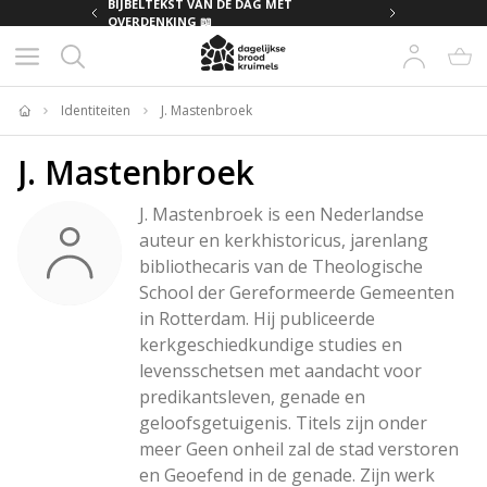
MET
BIJBELTEKST VAN DE DAG MET
OVERDENKING 📖
Identiteiten
J. Mastenbroek
Home
J. Mastenbroek
J. Mastenbroek is een Nederlandse 
auteur en kerkhistoricus, jarenlang 
bibliothecaris van de Theologische 
School der Gereformeerde Gemeenten 
in Rotterdam. Hij publiceerde 
kerkgeschiedkundige studies en 
levensschetsen met aandacht voor 
predikantsleven, genade en 
geloofsgetuigenis. Titels zijn onder 
meer Geen onheil zal de stad verstoren 
en Geoefend in de genade. Zijn werk 