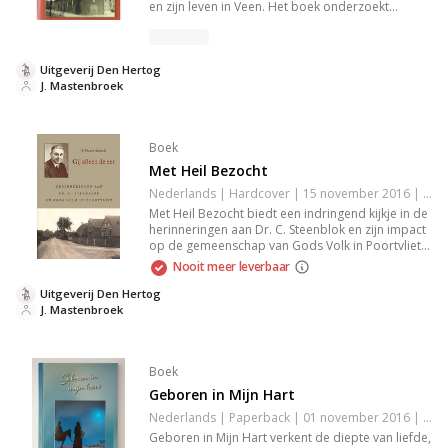
en zijn leven in Veen. Het boek onderzoekt
thema's van gemeenschap, veerkracht en de
impact van gebeurtenissen op de lokale
bevolking. Een meeslepende en authentieke
Uitgeverij Den Hertog
weergave van de menselijke ervaring die je raakt
J. Mastenbroek
en aanzet tot reflectie. Perfect voor liefhebbers
van diepgang en lokalegeschiedenis.
Boek
Met Heil Bezocht
Nederlands | Hardcover | 15 november 2016 | 176 pagina's | 9789033124990
Met Heil Bezocht biedt een indringend kijkje in de
herinneringen aan Dr. C. Steenblok en zijn impact
op de gemeenschap van Gods Volk in Poortvliet.
Dit boek verkent diepgaande thema's van geloof,
Nooit meer leverbaar
verbondenheid en geschiedenis, waardoor je een
unieke kijk krijgt op de spirituele reis en de erfenis
Uitgeverij Den Hertog
van een bijzondere persoonlijkheid binnen de
J. Mastenbroek
kerk.
Boek
Geboren in Mijn Hart
Nederlands | Paperback | 01 november 2016 | 80 pagina's | 9789055518890
Geboren in Mijn Hart verkent de diepte van liefde,