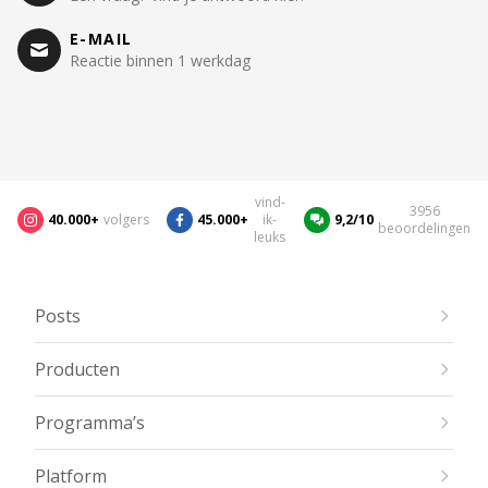
E-MAIL
Reactie binnen 1 werkdag
vind-
3956
40.000+
volgers
45.000+
ik-
9,2/10
beoordelingen
leuks
Posts
Producten
Programma’s
Platform