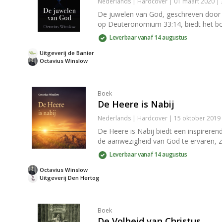
Nederlands | Hardcover | 01 maart 2020 |
De juwelen van God, geschreven door O
op Deuteronomium 33:14, biedt het boek
Leverbaar vanaf 14 augustus
Uitgeverij de Banier
Octavius Winslow
Boek
De Heere is Nabij
Nederlands | Hardcover | 15 oktober 2019
De Heere is Nabij biedt een inspireren
de aanwezigheid van God te ervaren, zel
Leverbaar vanaf 14 augustus
Octavius Winslow
Uitgeverij Den Hertog
Boek
De Volheid van Christus