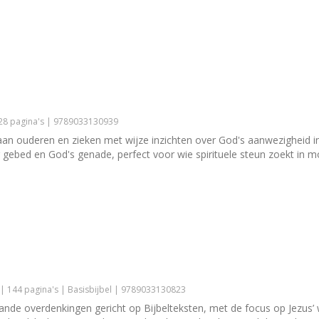
128 pagina's | 9789033130939
an ouderen en zieken met wijze inzichten over God's aanwezigheid in 
r gebed en God's genade, perfect voor wie spirituele steun zoekt in moe
| 144 pagina's | Basisbijbel | 9789033130823
nde overdenkingen gericht op Bijbelteksten, met de focus op Jezus’