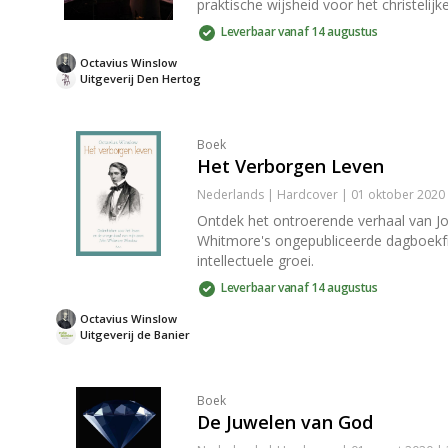
praktische wijsheid voor het christelijk
Leverbaar vanaf 14 augustus
Octavius Winslow
Uitgeverij Den Hertog
Boek
Het Verborgen Leven
Nederlands | Hardcover | 01 oktober 2020
Ontdek het ontroerende verhaal van J
Whitmore's ongepubliceerde dagboekfra
intellectuele groei.
Leverbaar vanaf 14 augustus
Octavius Winslow
Uitgeverij de Banier
Boek
De Juwelen van God