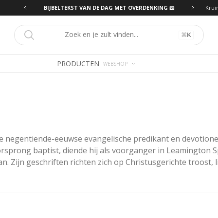
ING 📖
BIJBELTEKST VAN DE DAG MET OVERDENKING 📖
Krui
⌘
K
PRODUCTEN
WEBSHOP
e negentiende-eeuwse evangelische predikant en devotioneel
rong baptist, diende hij als voorganger in Leamington Spa, 
n. Zijn geschriften richten zich op Christusgerichte troost, l