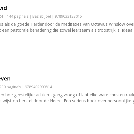
vid
 | 144 pagina's | Basisbijbel | 9789033133015
s als de goede Herder door de meditaties van Octavius Winslow over P
et een pastorale benadering die zowel leerzaam als troostrijk is. Idea
even
 230 pagina's | 9789402909814
ven hoe geestelijke achteruitgang vroeg of laat elke ware christen raa
n wijst op herstel door de Heere. Een serieus boek over persoonlijke