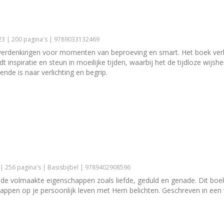
3 | 200 pagina's | 9789033132469
verdenkingen voor momenten van beproeving en smart. Het boek verke
ndt inspiratie en steun in moeilijke tijden, waarbij het de tijdloze wi
nde is naar verlichting en begrip.
| 256 pagina's | Basisbijbel | 9789402908596
de volmaakte eigenschappen zoals liefde, geduld en genade. Dit boek 
pen op je persoonlijk leven met Hem belichten. Geschreven in een warm