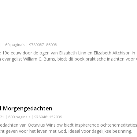
 | 160 pagina's | 9789087186098
 19e eeuw door de ogen van Elizabeth Linn en Elizabeth Aitchison in
evangelist William C. Burns, biedt dit boek praktische inzichten voor 
od Morgengedachten
21 | 600 pagina's | 9789461152039
achten van Octavius Winslow biedt inspirerende ochtendmeditaties v
cht geven voor het leven met God. Ideaal voor dagelijkse bezinning.