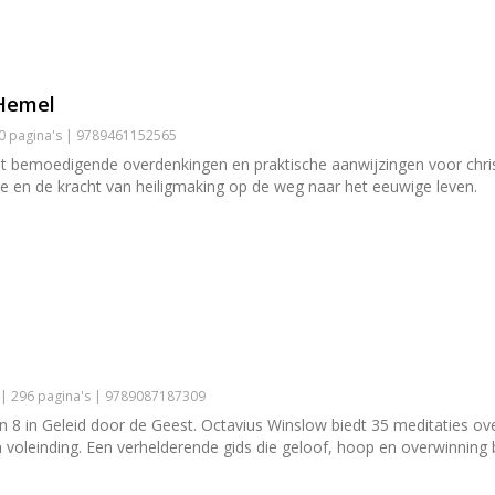
Hemel
50 pagina's | 9789461152565
 bemoedigende overdenkingen en praktische aanwijzingen voor chris
 en de kracht van heiligmaking op de weg naar het eeuwige leven.
 | 296 pagina's | 9789087187309
8 in Geleid door de Geest. Octavius Winslow biedt 35 meditaties over
n voleinding. Een verhelderende gids die geloof, hoop en overwinning b