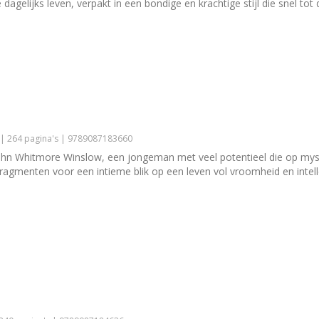
e dagelijks leven, verpakt in een bondige en krachtige stijl die snel tot
 | 264 pagina's | 9789087183660
ohn Whitmore Winslow, een jongeman met veel potentieel die op myst
gmenten voor een intieme blik op een leven vol vroomheid en intell