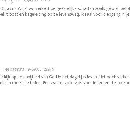
 340 pagina's | 9789087184636
ctavius Winslow, verkent de geestelijke schatten zoals geloof, belo
 troost en begeleiding op de levensweg, ideaal voor diepgang in je g
 | 144 pagina's | 9789033129919
de kijk op de nabijheid van God in het dagelijks leven. Het boek verk
fs in moeilijke tijden. Een waardevolle gids voor iedereen die op zoek