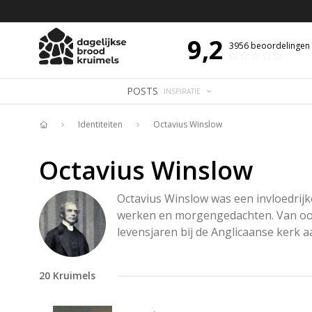
 DE DAG MET OVERDENKING 📖
BIJBELTEKST VAN DE DAG MET OVERDENK
9,2
3956
beoordelingen
POSTS
INSPIRATIE
Identiteiten
Octavius Winslow
Home
Octavius Winslow
Octavius Winslow was een invloedrijk
werken en morgengedachten. Van oorsp
levensjaren bij de Anglicaanse kerk aa
20
Kruimels