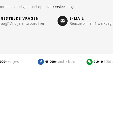
oord eenvoudig en snel op onze
service
pagina.
LGESTELDE VRAGEN
E-MAIL
raag? Vind je antwoord hier.
Reactie binnen 1 werkdag
.000+
volgers
45.000+
vind-ik-leuks
9,2/10
3956 