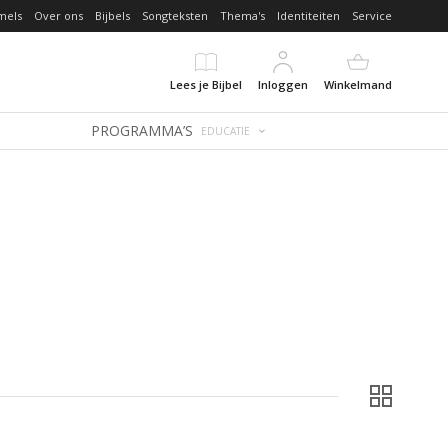
mels
Over ons
Bijbels
Songteksten
Thema's
Identiteiten
Service
Lees je Bijbel
Inloggen
Winkelmand
PROGRAMMA’S
EDUCATIE