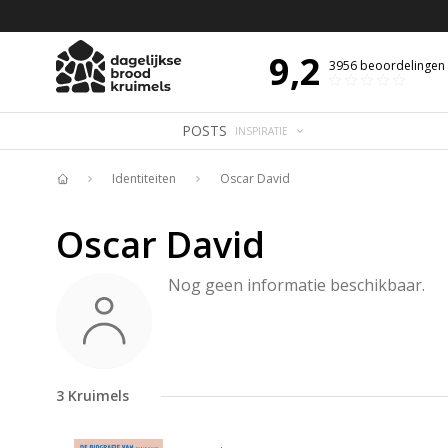
 DE DAG MET OVERDENKING 📖
BIJBELTEKST VAN DE DAG MET OVERDENK
9,2
3956
beoordelingen
POSTS
INSPIRATIE
Identiteiten
Oscar David
Home
Oscar David
Nog geen informatie beschikbaar.
3
Kruimels