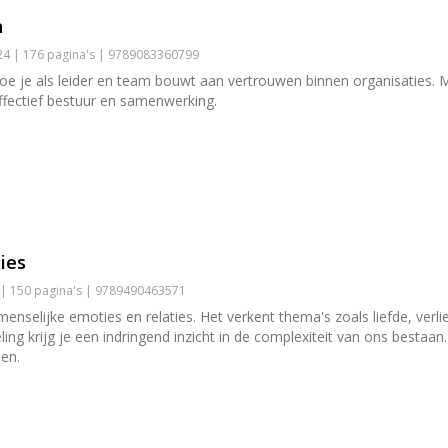
n
4 | 176 pagina's | 9789083360799
e je als leider en team bouwt aan vertrouwen binnen organisaties. Me
fectief bestuur en samenwerking.
ies
 | 150 pagina's | 9789490463571
menselijke emoties en relaties. Het verkent thema's zoals liefde, verl
ling krijg je een indringend inzicht in de complexiteit van ons besta
pen.