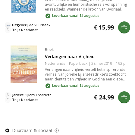
avontuurlijke en humoristische reis vol spanning
en raadsels. Wanneer de kroon van Uvoriaal
wordt gestolen, moeten Josia en Ann hem
Leverbaar vanaf 15 augustus
terugvinden voordat het tijdperk van de
kinderkoningen ten einde komt. Wat als kinderen
Uitgeverij de Vuurbaak
€ 15,99
het voor het zeggen zouden hebben? Geniet van
Thijs Noorlandt
dit fantasierijke verhaal van Thijs Noorlandt.
Boek
Verlangen naar Vrijheid
Nederlands | Paperback | 28 mei 2019 | 192 pagina's | 9789043531016
Verlangen naar vrijheid vertelt het inspirerende
verhaal van Jorieke Eijlers-Fredrikze's zoektocht
naar identiteit en vrijheid in God na een diepe
burn-out. Ontdek boeiende levenslessen en
Leverbaar vanaf 15 augustus
spirituele groei, verweven met de Bijbelse reis
van Israël naar het beloofde land, met bijdragen
Jorieke Eijlers-Fredrikze
€ 24,99
van Arie de Rover en Marieke Meijer.
Thijs Noorlandt
Duurzaam & sociaal