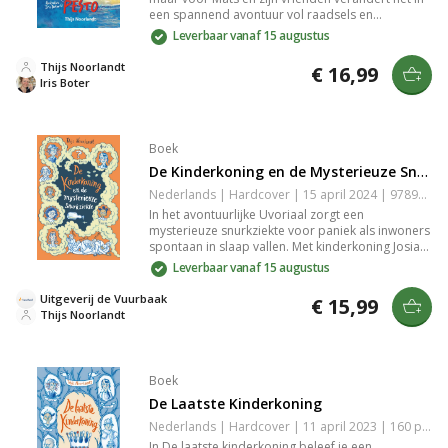
een spannend avontuur vol raadsels en
sabotage. Samen ontrafelen ze geheimen en
Leverbaar vanaf 15 augustus
trotseren ze uitdagingen achter de schermen van
Avontura. Perfect voor fans van spanning en
Thijs Noorlandt
€ 16,99
teamwork.
Iris Boter
Boek
De Kinderkoning en de Mysterieuze Snurkziekte
Nederlands | Hardcover | 15 april 2024 | 9789055606306
In het avontuurlijke Uvoriaal zorgt een
mysterieuze snurkziekte voor paniek als inwoners
spontaan in slaap vallen. Met kinderkoning Josia
en premier Ann in een race tegen de klok, moeten
Leverbaar vanaf 15 augustus
ze een tegengif vinden om de bevolking te
redden. Dit tweede deel van Thijs Noorlandt
Uitgeverij de Vuurbaak
€ 15,99
biedt fantasie en een diepere vraag over
Thijs Noorlandt
vertrouwen in crises.
Boek
De Laatste Kinderkoning
Nederlands | Hardcover | 11 april 2023 | 160 pagina's | 9789055606207
In De laatste kinderkoning beleef je een