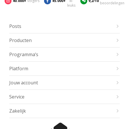
40.000+
volgers
45.000+
ik-
9,2/10
beoordelingen
leuks
Posts
Producten
Programma’s
Platform
Jouw account
Service
Zakelijk