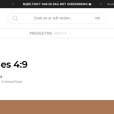
ING 📖
BIJBELTEKST VAN DE DAG MET OVERDENKING 📖
Krui
⌘
K
PRODUCTEN
WEBSHOP
es 4:9
s
·
0
minuut
lezen