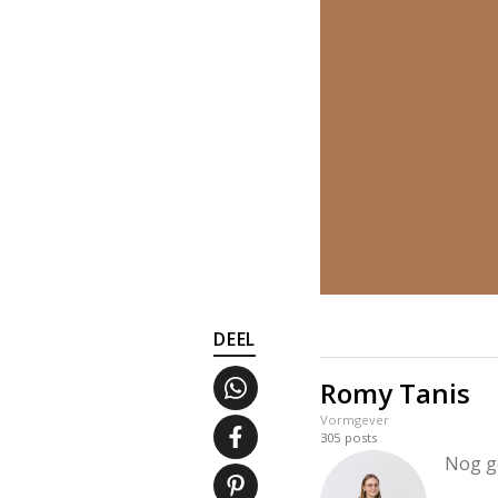
DEEL
Romy Tanis
Vormgever
305
posts
Nog g