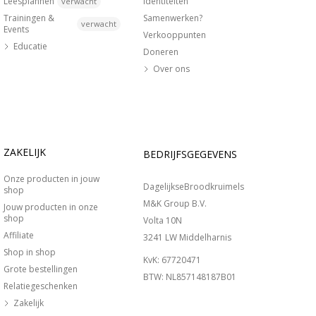
Leesplannen
Identiteiten
verwacht
Trainingen &
Samenwerken?
verwacht
Events
Verkooppunten
Educatie
Doneren
Over ons
ZAKELIJK
BEDRIJFSGEGEVENS
Onze producten in jouw
DagelijkseBroodkruimels
shop
M&K Group B.V.
Jouw producten in onze
shop
Volta 10N
Affiliate
3241 LW Middelharnis
Shop in shop
KvK: 67720471
Grote bestellingen
BTW: NL857148187B01
Relatiegeschenken
Zakelijk