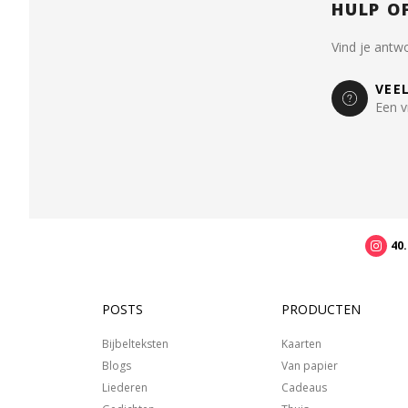
HULP O
Vind je antw
VEE
Een v
40
POSTS
PRODUCTEN
Bijbelteksten
Kaarten
Blogs
Van papier
Liederen
Cadeaus