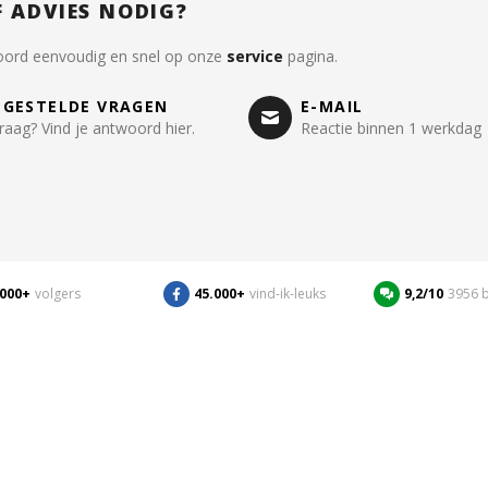
F ADVIES NODIG?
oord eenvoudig en snel op onze
service
pagina.
LGESTELDE VRAGEN
E-MAIL
raag? Vind je antwoord hier.
Reactie binnen 1 werkdag
.000+
volgers
45.000+
vind-ik-leuks
9,2/10
3956 