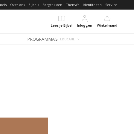
mels
Over ons
Bijbels
Songteksten
Thema's
Identiteiten
Service
Lees je Bijbel
Inloggen
Winkelmand
PROGRAMMA’S
EDUCATIE