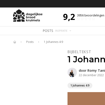
 DE DAG MET OVERDENKING 📖
BIJBELTEKST VAN DE DAG MET OVERDENK
9,2
3956
beoordelingen
POSTS
INSPIRATIE
Posts
1 Johannes 4:9
Home
BIJBELTEKST
1 Johann
door
Romy Tani
22 december 2022
1 Johannes 4:9