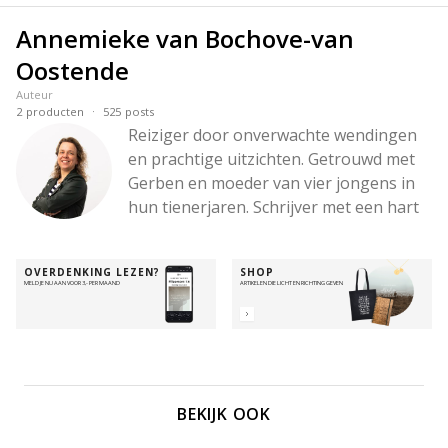
Annemieke van Bochove-van
Oostende
Auteur
·
2
producten
525
posts
Reiziger door onverwachte wendingen 
en prachtige uitzichten. Getrouwd met 
Gerben en moeder van vier jongens in 
hun tienerjaren. Schrijver met een hart 
voor woorden die raken, een hoofd vol 
ideeën en een liefde voor diepe 
OVERDENKING LEZEN?
SHOP
gesprekken – en voor wandelingen in 
MELD JE NU AAN VOOR 3,- PER MAAND
ARTIKELEN DIE LICHT EN RICHTING GEVEN
de bergen. Altijd onderweg met de 
Betrouwbare, om Zijn hart zichtbaar te 
maken – in de stilte, in de chaos, en alles 
daartussenin.
BEKIJK OOK