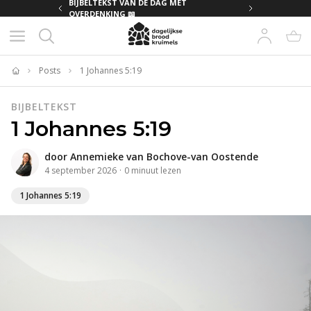
MET
BIJBELTEKST VAN DE DAG MET
OVERDENKING 📖
Posts
1 Johannes 5:19
Home
BIJBELTEKST
1 Johannes 5:19
door
Annemieke van Bochove-van Oostende
4 september 2026
·
0
minuut
lezen
1 Johannes 5:19