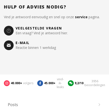
HULP OF ADVIES NODIG?
Vind je antwoord eenvoudig en snel op onze
service
pagina.
VEELGESTELDE VRAGEN
Een vraag? Vind je antwoord hier.
E-MAIL
Reactie binnen 1 werkdag
vind-
3956
40.000+
volgers
45.000+
ik-
9,2/10
beoordelingen
leuks
Posts