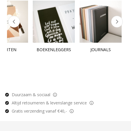
KAARTEN
BOEKENLEGGERS
JOURNALS
Duurzaam & sociaal
Altijd retourneren & levenslange service
Gratis verzending vanaf €40,-