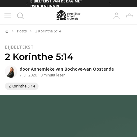
MET
BIJBELTEKST VAN DE DAG MET
OVERDENKING 📖
Posts
2 Korinthe 5:14
Home
BIJBELTEKST
2 Korinthe 5:14
door
Annemieke van Bochove-van Oostende
7 juli 2026
·
0
minuut
lezen
2 Korinthe 5:14