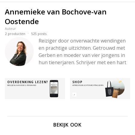
Annemieke van Bochove-van
Oostende
Auteur
·
2
producten
525
posts
Reiziger door onverwachte wendingen 
en prachtige uitzichten. Getrouwd met 
Gerben en moeder van vier jongens in 
hun tienerjaren. Schrijver met een hart 
voor woorden die raken, een hoofd vol 
ideeën en een liefde voor diepe 
OVERDENKING LEZEN?
SHOP
gesprekken – en voor wandelingen in 
MELD JE NU AAN VOOR 3,- PER MAAND
ARTIKELEN DIE LICHT EN RICHTING GEVEN
de bergen. Altijd onderweg met de 
Betrouwbare, om Zijn hart zichtbaar te 
maken – in de stilte, in de chaos, en alles 
daartussenin.
BEKIJK OOK