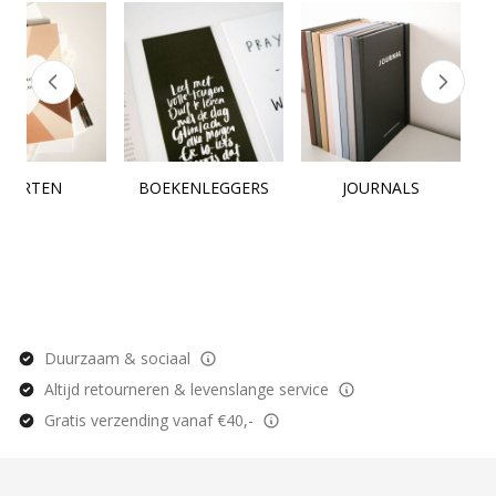
KAARTEN
BOEKENLEGGERS
JOURNALS
Duurzaam & sociaal
Altijd retourneren & levenslange service
Gratis verzending vanaf €40,-