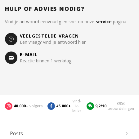
HULP OF ADVIES NODIG?
Vind je antwoord eenvoudig en snel op onze
service
pagina.
VEELGESTELDE VRAGEN
Een vraag? Vind je antwoord hier.
E-MAIL
Reactie binnen 1 werkdag
vind-
3956
40.000+
volgers
45.000+
ik-
9,2/10
beoordelingen
leuks
Posts