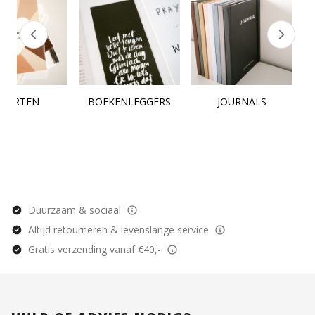
KAARTEN
BOEKENLEGGERS
JOURNALS
Duurzaam & sociaal
Altijd retourneren & levenslange service
Gratis verzending vanaf €40,-