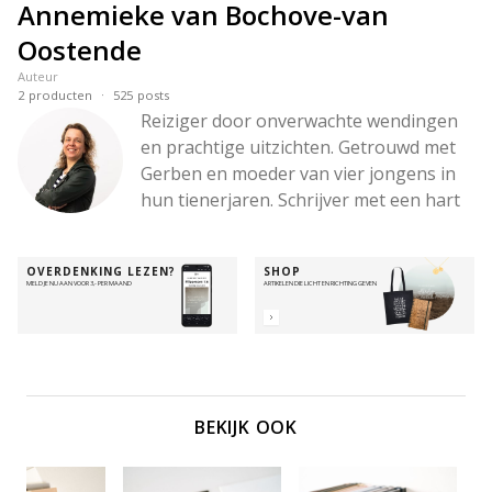
Annemieke van Bochove-van
Oostende
Auteur
·
2
producten
525
posts
Reiziger door onverwachte wendingen 
en prachtige uitzichten. Getrouwd met 
Gerben en moeder van vier jongens in 
hun tienerjaren. Schrijver met een hart 
voor woorden die raken, een hoofd vol 
ideeën en een liefde voor diepe 
OVERDENKING LEZEN?
SHOP
gesprekken – en voor wandelingen in 
MELD JE NU AAN VOOR 3,- PER MAAND
ARTIKELEN DIE LICHT EN RICHTING GEVEN
de bergen. Altijd onderweg met de 
Betrouwbare, om Zijn hart zichtbaar te 
maken – in de stilte, in de chaos, en alles 
daartussenin.
BEKIJK OOK