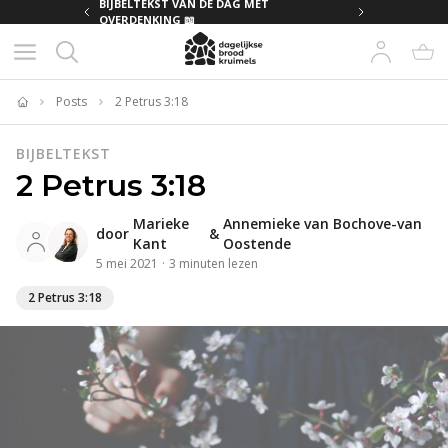
MET
BIJBELTEKST VAN DE DAG MET
OVERDENKING 📖
Posts
2 Petrus 3:18
Home
BIJBELTEKST
2 Petrus 3:18
Marieke
Annemieke van Bochove-van
door
&
Kant
Oostende
5 mei 2021
·
3
minuten
lezen
2 Petrus 3:18