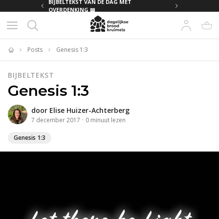
MET
BIJBELTEKST VAN DE DAG MET
OVERDENKING 📖
Posts
Genesis 1:3
Home
BIJBELTEKST
Genesis 1:3
door
Elise Huizer-Achterberg
7 december 2017
·
0
minuut
lezen
Genesis 1:3