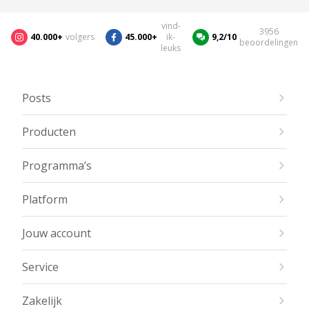
vind-
3956
40.000+
volgers
45.000+
ik-
9,2/10
beoordelingen
leuks
Posts
Producten
Programma’s
Platform
Jouw account
Service
Zakelijk