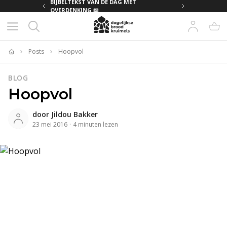
BIJBELTEKST VAN DE DAG MET
BIJBELTEKST VAN DE 
OVERDENKING 📖
OVERDENKING 📖
Posts
Hoopvol
Home
BLOG
Hoopvol
door
Jildou Bakker
23 mei 2016
·
4
minuten
lezen