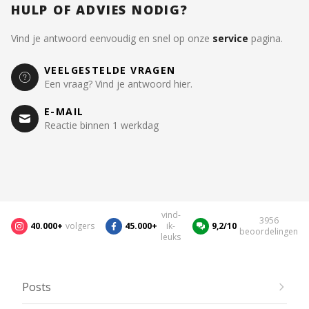
HULP OF ADVIES NODIG?
Vind je antwoord eenvoudig en snel op onze
service
pagina.
VEELGESTELDE VRAGEN
Een vraag? Vind je antwoord hier.
E-MAIL
Reactie binnen 1 werkdag
vind-
3956
40.000+
volgers
45.000+
ik-
9,2/10
beoordelingen
leuks
Posts