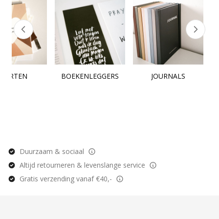
KAARTEN
BOEKENLEGGERS
JOURNALS
Duurzaam & sociaal
Altijd retourneren & levenslange service
Gratis verzending vanaf €40,-