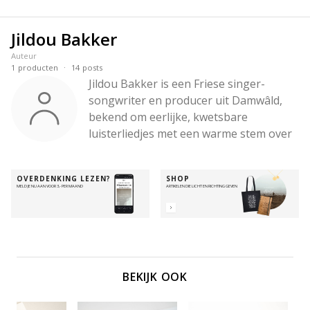
Jildou Bakker
Auteur
·
1
producten
14
posts
Jildou Bakker is een Friese singer-
songwriter en producer uit Damwâld, 
bekend om eerlijke, kwetsbare 
luisterliedjes met een warme stem over 
verbinding, liefde, verlies en zingeving. 
Haar debuutalbum Openhartig 
OVERDENKING LEZEN?
SHOP
verscheen in 2017 en ze kreeg aandacht 
MELD JE NU AAN VOOR 3,- PER MAAND
ARTIKELEN DIE LICHT EN RICHTING GEVEN
binnen christelijk Nederland. Ze 
studeerde compositie en 
muziekproductie aan het Prins Claus 
Conservatorium en schrijft en 
produceert ook voor andere artiesten.
BEKIJK OOK