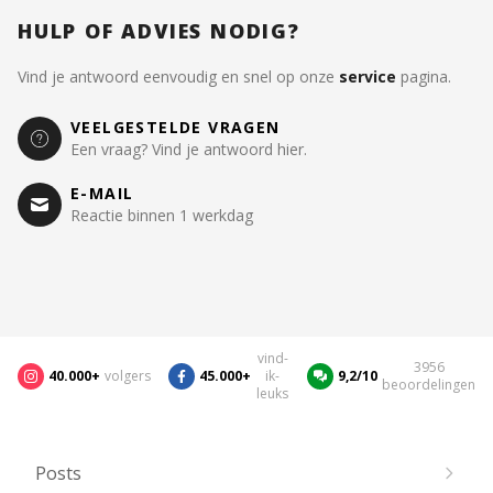
HULP OF ADVIES NODIG?
Vind je antwoord eenvoudig en snel op onze
service
pagina.
VEELGESTELDE VRAGEN
Een vraag? Vind je antwoord hier.
E-MAIL
Reactie binnen 1 werkdag
vind-
3956
40.000+
volgers
45.000+
ik-
9,2/10
beoordelingen
leuks
Posts