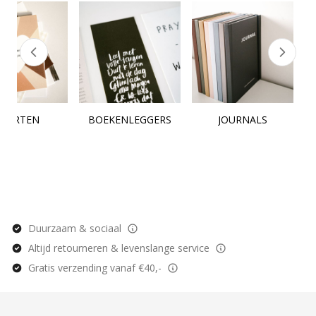
KAARTEN
BOEKENLEGGERS
JOURNALS
Duurzaam & sociaal
Altijd retourneren & levenslange service
Gratis verzending vanaf €40,-