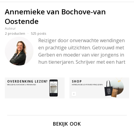
Annemieke van Bochove-van
Oostende
Auteur
·
2
producten
525
posts
Reiziger door onverwachte wendingen 
en prachtige uitzichten. Getrouwd met 
Gerben en moeder van vier jongens in 
hun tienerjaren. Schrijver met een hart 
voor woorden die raken, een hoofd vol 
ideeën en een liefde voor diepe 
OVERDENKING LEZEN?
SHOP
gesprekken – en voor wandelingen in 
MELD JE NU AAN VOOR 3,- PER MAAND
ARTIKELEN DIE LICHT EN RICHTING GEVEN
de bergen. Altijd onderweg met de 
Betrouwbare, om Zijn hart zichtbaar te 
maken – in de stilte, in de chaos, en alles 
daartussenin.
BEKIJK OOK