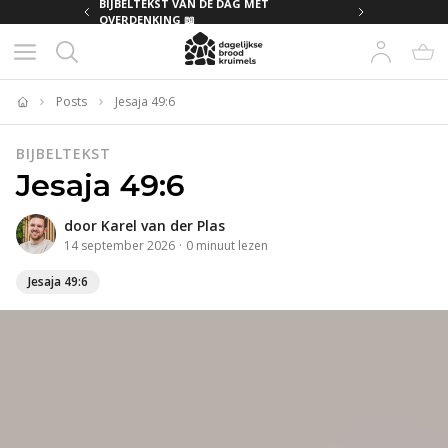
MET
BIJBELTEKST VAN DE DAG MET
OVERDENKING 📖
Posts
Jesaja 49:6
Home
BIJBELTEKST
Jesaja 49:6
door
Karel van der Plas
14 september 2026
·
0
minuut
lezen
Jesaja 49:6