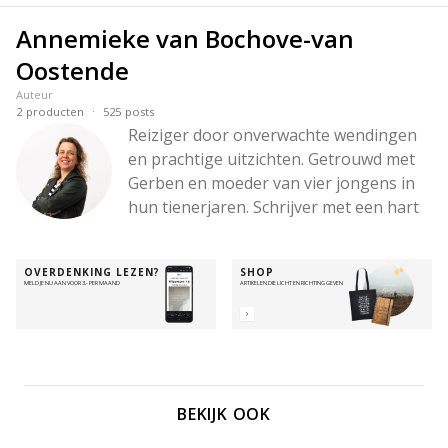
Annemieke van Bochove-van
Oostende
Auteur
·
2
producten
525
posts
Reiziger door onverwachte wendingen 
en prachtige uitzichten. Getrouwd met 
Gerben en moeder van vier jongens in 
hun tienerjaren. Schrijver met een hart 
voor woorden die raken, een hoofd vol 
ideeën en een liefde voor diepe 
OVERDENKING LEZEN?
SHOP
gesprekken – en voor wandelingen in 
MELD JE NU AAN VOOR 3,- PER MAAND
ARTIKELEN DIE LICHT EN RICHTING GEVEN
de bergen. Altijd onderweg met de 
Betrouwbare, om Zijn hart zichtbaar te 
maken – in de stilte, in de chaos, en alles 
daartussenin.
BEKIJK OOK