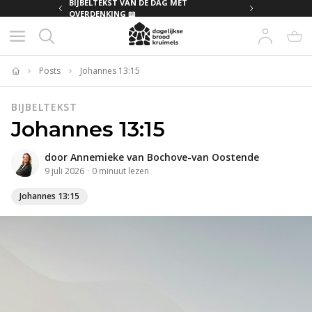
MET
BIJBELTEKST VAN DE DAG MET
OVERDENKING 📖
Posts
Johannes 13:15
Home
BIJBELTEKST
Johannes 13:15
door
Annemieke van Bochove-van Oostende
9 juli 2026
·
0
minuut
lezen
Johannes 13:15