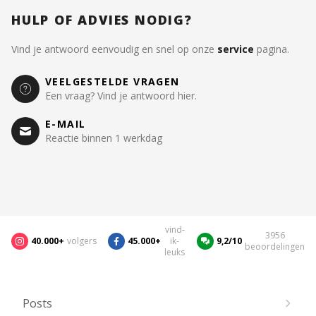
HULP OF ADVIES NODIG?
Vind je antwoord eenvoudig en snel op onze
service
pagina.
VEELGESTELDE VRAGEN
Een vraag? Vind je antwoord hier.
E-MAIL
Reactie binnen 1 werkdag
vind-
3956
40.000+
volgers
45.000+
ik-
9,2/10
beoordelingen
leuks
Posts