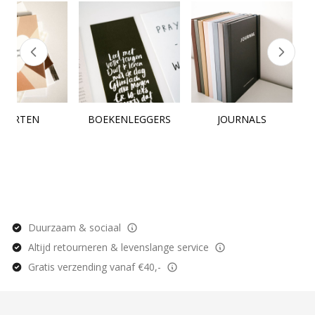
KAARTEN
BOEKENLEGGERS
JOURNALS
Duurzaam & sociaal
Altijd retourneren & levenslange service
Gratis verzending vanaf €40,-