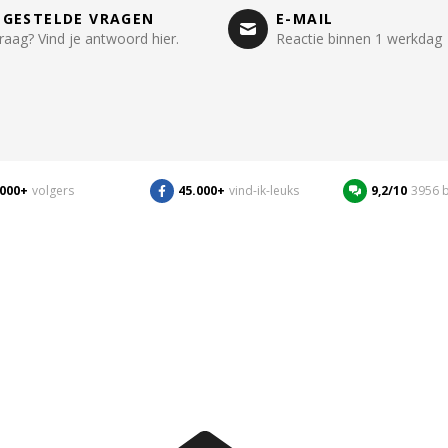
LGESTELDE VRAGEN
E-MAIL
raag? Vind je antwoord hier.
Reactie binnen 1 werkdag
.000+
volgers
45.000+
vind-ik-leuks
9,2/10
3956 