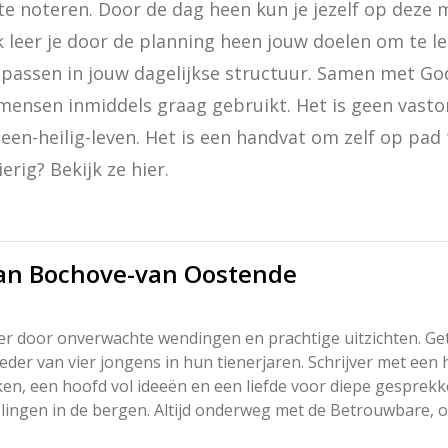
te noteren. Door de dag heen kun je jezelf op deze 
k leer je door de planning heen jouw doelen om te le
 passen in jouw dagelijkse structuur. Samen met God
mensen inmiddels graag gebruikt. Het is geen vastom
en-heilig-leven. Het is een handvat om zelf op pad
rig? Bekijk ze hier.
an Bochove-van Oostende
er door onverwachte wendingen en prachtige uitzichten. G
der van vier jongens in hun tienerjaren. Schrijver met een 
ken, een hoofd vol ideeën en een liefde voor diepe gesprekk
ingen in de bergen. Altijd onderweg met de Betrouwbare, om
en – in de stilte, in de chaos, en alles daartussenin.