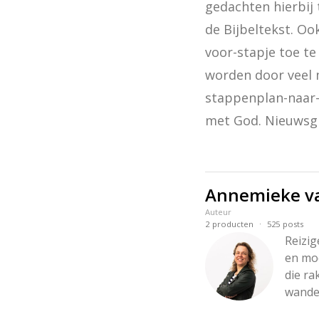
gedachten hierbij 
de Bijbeltekst. Oo
voor-stapje toe te
worden door veel 
stappenplan-naar-e
met God. Nieuwsgie
Annemieke v
Auteur
·
2
producten
525
posts
Reizig
en moe
die ra
wandel
te mak