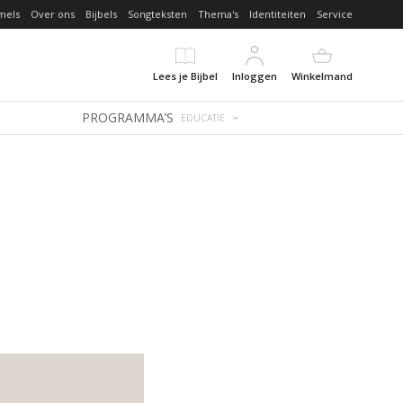
mels
Over ons
Bijbels
Songteksten
Thema's
Identiteiten
Service
Lees je Bijbel
Inloggen
Winkelmand
PROGRAMMA’S
EDUCATIE