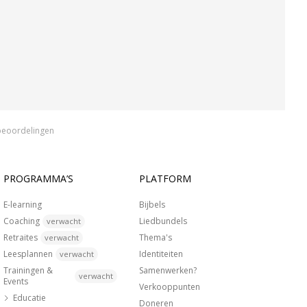
beoordelingen
PROGRAMMA’S
PLATFORM
E-learning
Bijbels
Coaching
Liedbundels
verwacht
Retraites
Thema's
verwacht
Leesplannen
Identiteiten
verwacht
Trainingen &
Samenwerken?
verwacht
Events
Verkooppunten
Educatie
Doneren