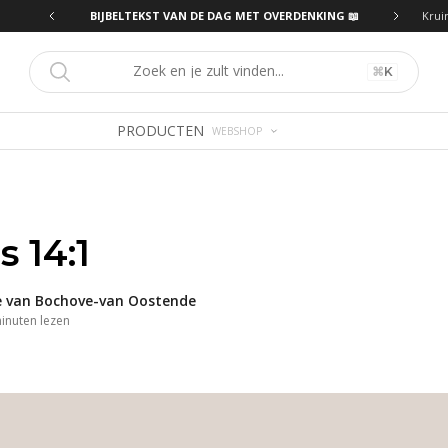
ING 📖
BIJBELTEKST VAN DE DAG MET OVERDENKING 📖
Krui
⌘
K
PRODUCTEN
WEBSHOP
 14:1
 van Bochove-van Oostende
inuten
lezen