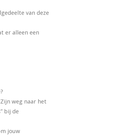
elgedeelte van deze 
 er alleen een 
?

 Zijn weg naar het 
 bij de 
om jouw 