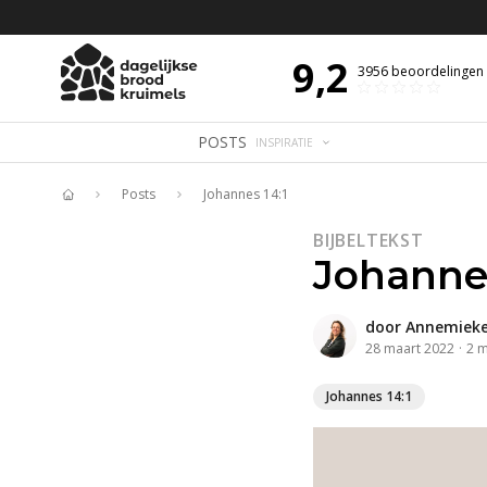
 DE DAG MET OVERDENKING 📖
BIJBELTEKST VAN DE DAG MET OVERDENK
9,2
3956
beoordelingen
POSTS
INSPIRATIE
Posts
Johannes 14:1
Home
BIJBELTEKST
Johannes
door
Annemieke
28 maart 2022
·
2
m
Johannes 14:1