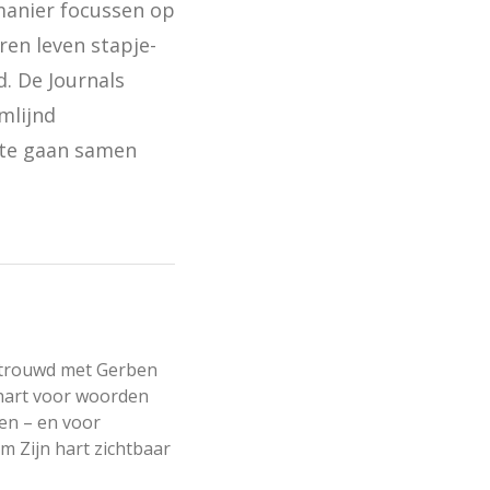
manier focussen op 
ren leven stapje-
. De Journals 
lijnd 
 te gaan samen 
etrouwd met Gerben 
hart voor woorden 
en – en voor 
 Zijn hart zichtbaar 