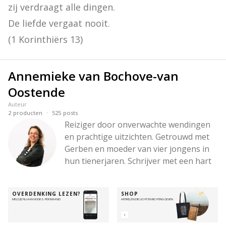
zij verdraagt alle dingen.

De liefde vergaat nooit.

(1 Korinthiërs 13)
Annemieke van Bochove-van
Oostende
Auteur
·
2
producten
525
posts
Reiziger door onverwachte wendingen 
en prachtige uitzichten. Getrouwd met 
Gerben en moeder van vier jongens in 
hun tienerjaren. Schrijver met een hart 
voor woorden die raken, een hoofd vol 
ideeën en een liefde voor diepe 
OVERDENKING LEZEN?
SHOP
gesprekken – en voor wandelingen in 
MELD JE NU AAN VOOR 3,- PER MAAND
ARTIKELEN DIE LICHT EN RICHTING GEVEN
de bergen. Altijd onderweg met de 
Betrouwbare, om Zijn hart zichtbaar te 