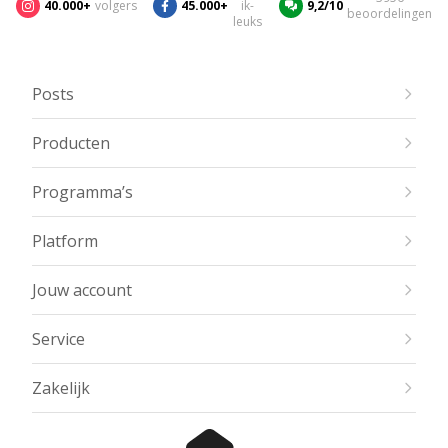
40.000+
volgers
45.000+
ik-
9,2/10
beoordelingen
leuks
Posts
Producten
Programma’s
Platform
Jouw account
Service
Zakelijk