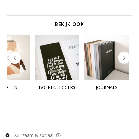
maken – in de stilte, in de chaos, en alles 
daartussenin.
BEKIJK OOK
KAARTEN
BOEKENLEGGERS
JOURNALS
Duurzaam & sociaal