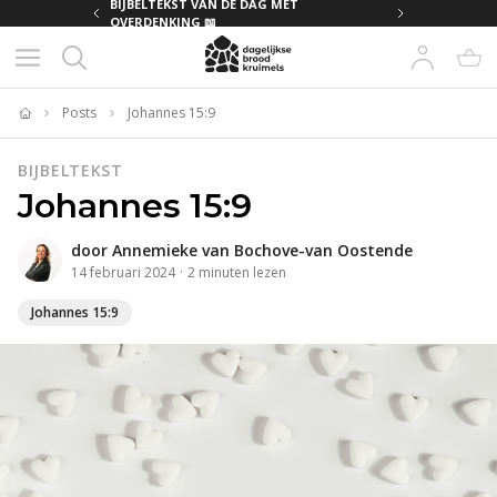
MET
BIJBELTEKST VAN DE DAG MET
OVERDENKING 📖
Posts
Johannes 15:9
Home
BIJBELTEKST
Johannes 15:9
door
Annemieke van Bochove-van Oostende
14 februari 2024
·
2
minuten
lezen
Johannes 15:9