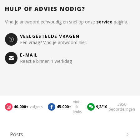
HULP OF ADVIES NODIG?
Vind je antwoord eenvoudig en snel op onze
service
pagina.
VEELGESTELDE VRAGEN
Een vraag? Vind je antwoord hier.
E-MAIL
Reactie binnen 1 werkdag
vind-
3956
40.000+
volgers
45.000+
ik-
9,2/10
beoordelingen
leuks
Posts