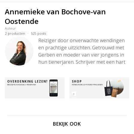
Annemieke van Bochove-van
Oostende
Auteur
·
2
producten
525
posts
Reiziger door onverwachte wendingen 
en prachtige uitzichten. Getrouwd met 
Gerben en moeder van vier jongens in 
hun tienerjaren. Schrijver met een hart 
voor woorden die raken, een hoofd vol 
ideeën en een liefde voor diepe 
OVERDENKING LEZEN?
SHOP
gesprekken – en voor wandelingen in 
MELD JE NU AAN VOOR 3,- PER MAAND
ARTIKELEN DIE LICHT EN RICHTING GEVEN
de bergen. Altijd onderweg met de 
Betrouwbare, om Zijn hart zichtbaar te 
maken – in de stilte, in de chaos, en alles 
daartussenin.
BEKIJK OOK