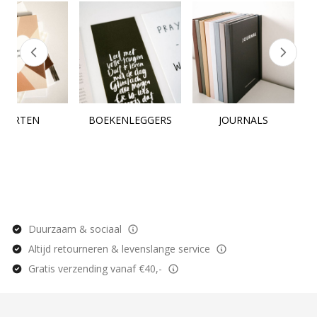
KAARTEN
BOEKENLEGGERS
JOURNALS
Duurzaam & sociaal
Altijd retourneren & levenslange service
Gratis verzending vanaf €40,-