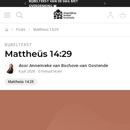
MET
BIJBELTEKST VAN DE DAG MET
OVERDENKING 📖
Posts
Mattheüs 14:29
Home
BIJBELTEKST
Mattheüs 14:29
door
Annemieke van Bochove-van Oostende
8 juli 2026
·
0
minuut
lezen
Mattheüs 14:29