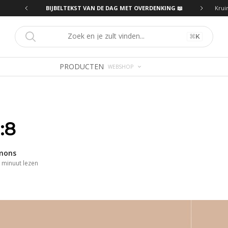
ING 📖
BIJBELTEKST VAN DE DAG MET OVERDENKING 📖
Krui
⌘
K
PRODUCTEN
WEBSHOP
:8
imons
minuut
lezen