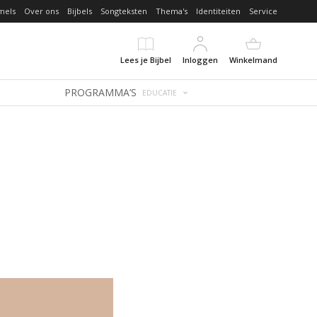
mels
Over ons
Bijbels
Songteksten
Thema's
Identiteiten
Service
Lees je Bijbel
Inloggen
Winkelmand
PROGRAMMA’S
EDUCATIE