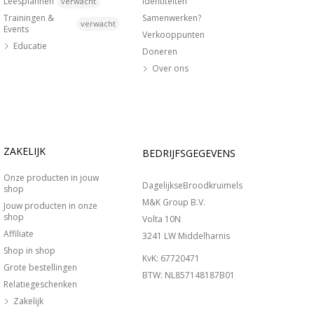
Leesplannen
Identiteiten
verwacht
Trainingen &
Samenwerken?
verwacht
Events
Verkooppunten
Educatie
Doneren
Over ons
ZAKELIJK
BEDRIJFSGEGEVENS
Onze producten in jouw
DagelijkseBroodkruimels
shop
M&K Group B.V.
Jouw producten in onze
shop
Volta 10N
Affiliate
3241 LW Middelharnis
Shop in shop
KvK: 67720471
Grote bestellingen
BTW: NL857148187B01
Relatiegeschenken
Zakelijk