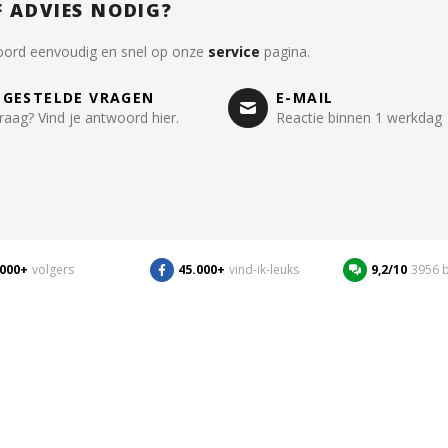
F ADVIES NODIG?
oord eenvoudig en snel op onze
service
pagina.
LGESTELDE VRAGEN
E-MAIL
raag? Vind je antwoord hier.
Reactie binnen 1 werkdag
.000+
volgers
45.000+
vind-ik-leuks
9,2/10
3956 