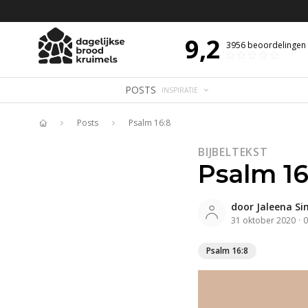
 DE DAG MET OVERDENKING 📖
BIJBELTEKST VAN DE DAG MET OVERDENK
9,2
3956
beoordelingen
POSTS
INSPIRATIE
Posts
Psalm 16:8
Home
BIJBELTEKST
Psalm 16
door
Jaleena S
31 oktober 2020
·
0
Psalm 16:8