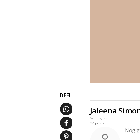
DEEL
Jaleena Simo
Vormgever
37
posts
Nog g