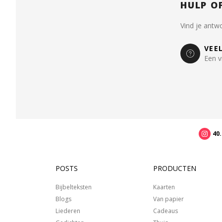
HULP O
Vind je antw
VEE
Een v
40
POSTS
PRODUCTEN
Bijbelteksten
Kaarten
Blogs
Van papier
Liederen
Cadeaus