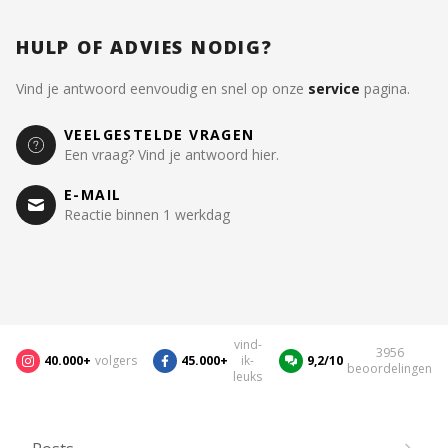
HULP OF ADVIES NODIG?
Vind je antwoord eenvoudig en snel op onze
service
pagina.
VEELGESTELDE VRAGEN
Een vraag? Vind je antwoord hier.
E-MAIL
Reactie binnen 1 werkdag
vind-
3956
40.000+
volgers
45.000+
ik-
9,2/10
beoordelingen
leuks