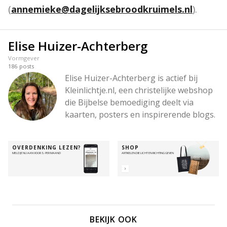
(
annemieke@dagelijksebroodkruimels.nl
).
Elise Huizer-Achterberg
Vormgever
186
posts
Elise Huizer-Achterberg is actief bij 
Kleinlichtje.nl, een christelijke webshop 
die Bijbelse bemoediging deelt via 
kaarten, posters en inspirerende blogs. 
In haar bijdragen richt ze zich op geloof 
en dagelijks leven, met een warme, 
OVERDENKING LEZEN?
SHOP
toegankelijke toon en thema’s als hoop, 
MELD JE NU AAN VOOR 3,- PER MAAND
ARTIKELEN DIE LICHT EN RICHTING GEVEN
troost en licht, bedoeld om Bijbelteksten 
en geloofswoorden dichtbij te brengen 
voor een breed publiek.
BEKIJK OOK