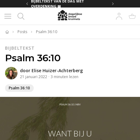
MET
BIJBELTEKST VAN DE DAG MET
OVERDENKING 📖
Posts
Psalm 36:10
Home
BIJBELTEKST
Psalm 36:10
door
Elise Huizer-Achterberg
21 januari 2022
·
3
minuten
lezen
Psalm 36:10