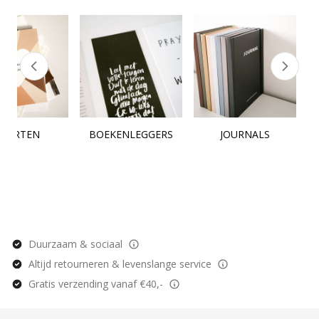
KAARTEN
BOEKENLEGGERS
JOURNALS
Duurzaam & sociaal
Altijd retourneren & levenslange service
Gratis verzending vanaf €40,-