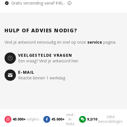
Gratis verzending vanaf €40,-
HULP OF ADVIES NODIG?
Vind je antwoord eenvoudig en snel op onze
service
pagina.
VEELGESTELDE VRAGEN
Een vraag? Vind je antwoord hier.
E-MAIL
Reactie binnen 1 werkdag
vind-
3956
40.000+
volgers
45.000+
ik-
9,2/10
beoordelingen
leuks