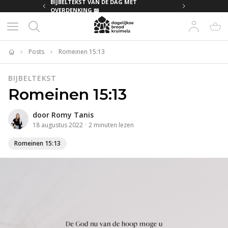
MET
BIJBELTEKST VAN DE DAG MET
OVERDENKING 📖
Posts
Romeinen 15:13
Home
BIJBELTEKST
Romeinen 15:13
door
Romy Tanis
18 augustus 2022
·
2
minuten
lezen
Romeinen 15:13