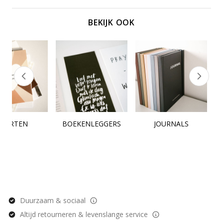
BEKIJK OOK
KAARTEN
BOEKENLEGGERS
JOURNALS
Duurzaam & sociaal
Altijd retourneren & levenslange service