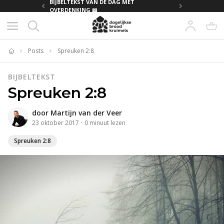
MET
BIJBELTEKST VAN DE DAG MET
OVERDENKING 📖
Posts
Spreuken 2:8
Home
BIJBELTEKST
Spreuken 2:8
door
Martijn van der Veer
23 oktober 2017
·
0
minuut
lezen
Spreuken 2:8