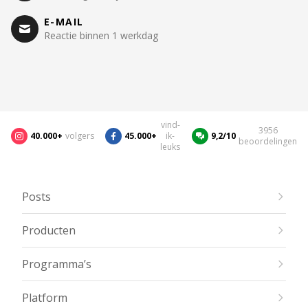
E-MAIL
Reactie binnen 1 werkdag
vind-
3956
40.000+
volgers
45.000+
ik-
9,2/10
beoordelingen
leuks
Posts
Producten
Programma’s
Platform