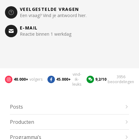
VEELGESTELDE VRAGEN
Een vraag? Vind je antwoord hier.
E-MAIL
Reactie binnen 1 werkdag
vind-
3956
40.000+
volgers
45.000+
ik-
9,2/10
beoordelingen
leuks
Posts
Producten
Programma’s