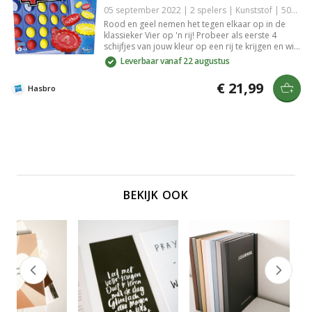
05 september 2022 | 2 spelers | Kunststof | 5010993724178
Rood en geel nemen het tegen elkaar op in de
klassieker Vier op 'n rij! Probeer als eerste 4
schijfjes van jouw kleur op een rij te krijgen en win!
Kies je kleur en schuif om beurten een schijfje in
Leverbaar vanaf 22 augustus
het spelbord. Zet als eerste 4 schijfjes van jouw
kleur horizontaal, verticaal of diagonaal op een rij
€ 21,99
Hasbro
en verhinder tegelijk dat jouw tegenstander
hetzelfde doet.
BEKIJK OOK