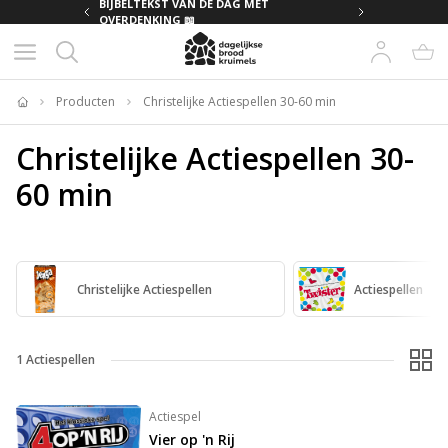
MET
BIJBELTEKST VAN DE DAG MET
OVERDENKING 📖
Producten
Christelijke Actiespellen 30-60 min
Home
Christelijke Actiespellen 30-
60 min
Christelijke Actiespellen
Actiespellen
1
Actiespellen
Actiespel
Vier op 'n Rij