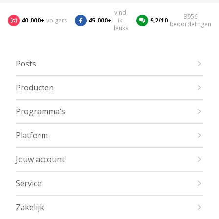
vind-
3956
40.000+
volgers
45.000+
ik-
9,2/10
beoordelingen
leuks
Posts
Producten
Programma’s
Platform
Jouw account
Service
Zakelijk