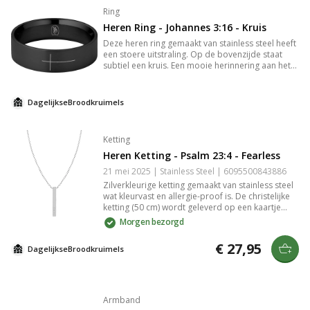
Ring
Heren Ring - Johannes 3:16 - Kruis
Deze heren ring gemaakt van stainless steel heeft
een stoere uitstraling. Op de bovenzijde staat
subtiel een kruis. Een mooie herinnering aan het
offer van God en zijn liefde voor ons. De ring is
natuurlijk een origineel cadeautje voor een
vriend, man, broer, vader of oom! Hij is
DagelijkseBroodkruimels
verkrijgbaar in verschillende maatvarianten. De
ring wordt geleverd in een sieradendoosje.
Ketting
Heren Ketting - Psalm 23:4 - Fearless
21 mei 2025 | Stainless Steel | 6095500843886
Zilverkleurige ketting gemaakt van stainless steel
wat kleurvast en allergie-proof is. De christelijke
ketting (50 cm) wordt geleverd op een kaartje
"Fearless" en is hierdoor niet alleen een sieraad,
Morgen bezorgd
maar ook een manier om deze waarheid overal
mee te dragen. Waar je ook gaat. Tip: Doe je de
€ 27,95
DagelijkseBroodkruimels
ketting cadeau? Geef hem dan wat extra luxe mee
door hem te geven in een [sieraden doosje]
(/producten/sieradendoosjes).
Armband