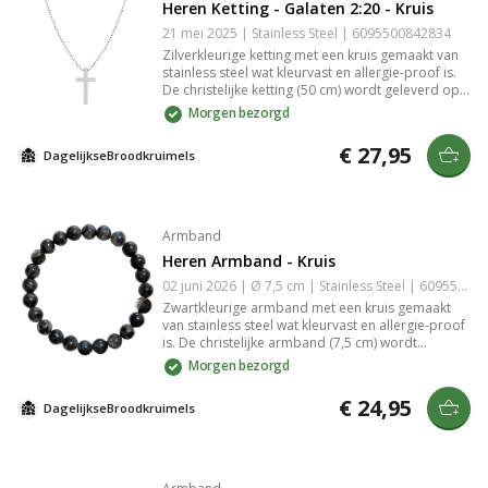
Heren Ketting - Galaten 2:20 - Kruis
21 mei 2025 | Stainless Steel | 6095500842834
Zilverkleurige ketting met een kruis gemaakt van
stainless steel wat kleurvast en allergie-proof is.
De christelijke ketting (50 cm) wordt geleverd op
een kaartje. Tip: Doe je de ketting cadeau? Geef
Morgen bezorgd
hem dan wat extra luxe mee door hem te geven in
een [sieraden doosje]
€ 27,95
DagelijkseBroodkruimels
(/producten/sieradendoosjes).
Armband
Heren Armband - Kruis
02 juni 2026 | Ø 7,5 cm | Stainless Steel | 6095501548506
Zwartkleurige armband met een kruis gemaakt
van stainless steel wat kleurvast en allergie-proof
is. De christelijke armband (7,5 cm) wordt
geleverd op een kaartje. Hij past vrijwel om
Morgen bezorgd
iedere pols door het handige verlengkettinkje.
Tip: Doe je de armband cadeau? Geef hem dan
€ 24,95
DagelijkseBroodkruimels
wat extra luxe mee door hem te geven in een
[sieraden doosje](/producten/sieradendoosjes).