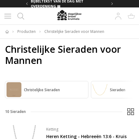
MET
BIJBELTEKST VAN DE DAG MET
OVERDENKING 📖
Producten
Christelijke Sieraden voor Mannen
Home
Christelijke Sieraden voor
Mannen
Christelijke Sieraden
Sieraden
10
Sieraden
Ketting
Heren Ketting - Hebreeën 13:6 - Kruis