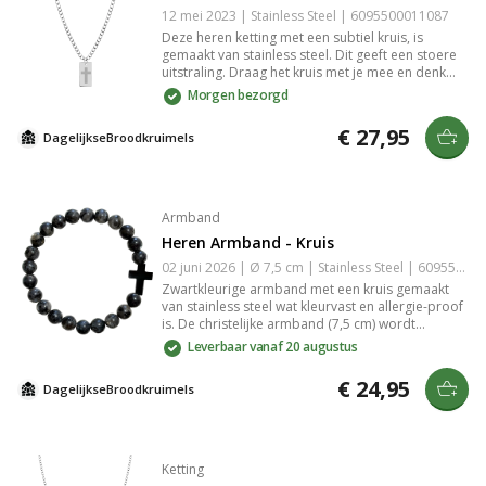
12 mei 2023 | Stainless Steel | 6095500011087
Deze heren ketting met een subtiel kruis, is
gemaakt van stainless steel. Dit geeft een stoere
uitstraling. Draag het kruis met je mee en denk
iedere dag aan het offer van God en Zijn liefde
Morgen bezorgd
voor ons. De ketting heeft een lengte van 54 cm.
Koop deze mooie en betekenisvolle ketting voor
€ 27,95
DagelijkseBroodkruimels
jezelf of als cadeau voor je man, vader, vriend,
broer of buurman!
Armband
Heren Armband - Kruis
02 juni 2026 | Ø 7,5 cm | Stainless Steel | 6095501547516
Zwartkleurige armband met een kruis gemaakt
van stainless steel wat kleurvast en allergie-proof
is. De christelijke armband (7,5 cm) wordt
geleverd op een kaartje. Hij past vrijwel om
Leverbaar vanaf 20 augustus
iedere pols door het handige verlengkettinkje.
Tip: Doe je de armband cadeau? Geef hem dan
€ 24,95
DagelijkseBroodkruimels
wat extra luxe mee door hem te geven in een
[sieraden doosje](/producten/sieradendoosjes).
Ketting