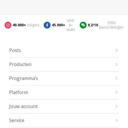
vind-
3956
40.000+
volgers
45.000+
ik-
9,2/10
beoordelingen
leuks
Posts
Producten
Programma’s
Platform
Jouw account
Service