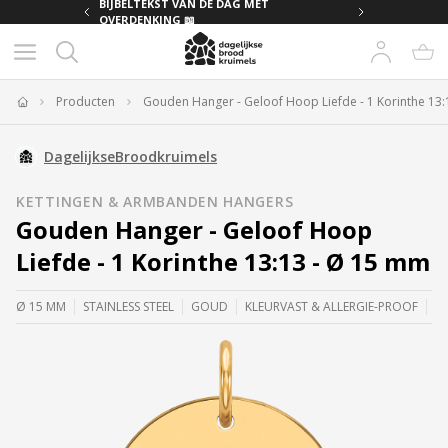
MET
BIJBELTEKST VAN DE DAG MET
OVERDENKING 📖
Producten
Gouden Hanger - Geloof Hoop Liefde - 1 Korinthe 13
Home
DagelijkseBroodkruimels
KETTINGEN & ARMBANDEN HANGERS
Gouden Hanger - Geloof Hoop
Liefde - 1 Korinthe 13:13 - Ø 15 mm
Ø 15 MM
STAINLESS STEEL
GOUD
KLEURVAST & ALLERGIE-PROOF
(B