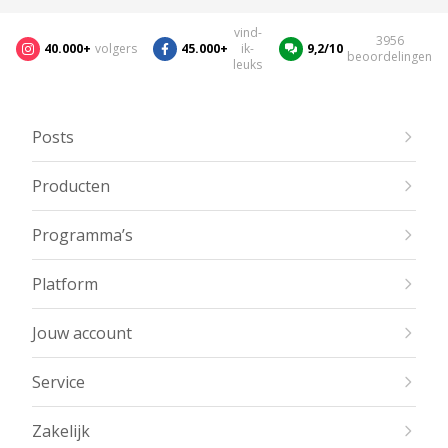
vind-
3956
40.000+
volgers
45.000+
ik-
9,2/10
beoordelingen
leuks
Posts
Producten
Programma’s
Platform
Jouw account
Service
Zakelijk