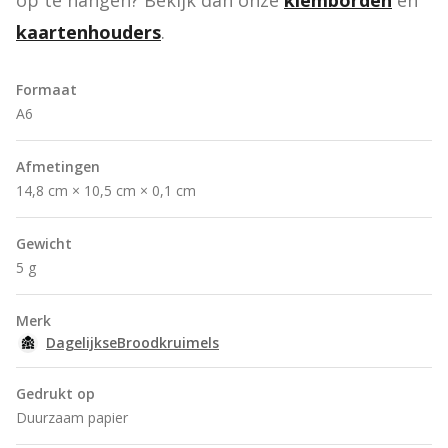
op te hangen? Bekijk dan onze 
klemborden
 en 
kaartenhouders
.
Formaat
A6
Afmetingen
14,8 cm × 10,5 cm × 0,1 cm
Gewicht
5 g
Merk
DagelijkseBroodkruimels
Gedrukt op
Duurzaam papier