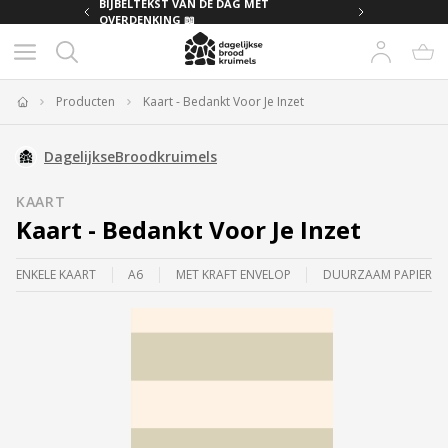
MET
BIJBELTEKST VAN DE DAG MET
OVERDENKING 📖
Producten
Kaart - Bedankt Voor Je Inzet
Home
DagelijkseBroodkruimels
KAART
Kaart - Bedankt Voor Je Inzet
ENKELE KAART
A6
MET KRAFT ENVELOP
DUURZAAM PAPIER