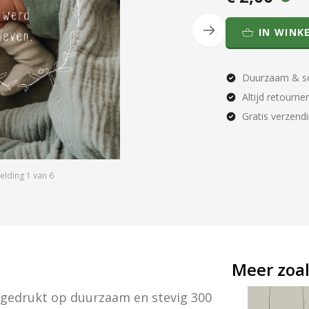
IN WINK
Duurzaam & so
Altijd retourne
Gratis verzend
elding
1
van
6
Meer zoal
" gedrukt op duurzaam en stevig 300 