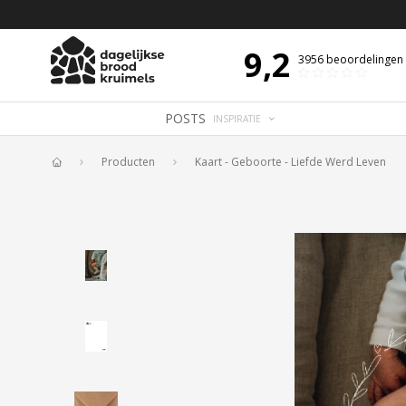
 DE DAG MET OVERDENKING 📖
BIJBELTEKST VAN DE DAG MET OVERDENK
9,2
3956
beoordelingen
POSTS
INSPIRATIE
Producten
Kaart - Geboorte - Liefde Werd Leven
Home