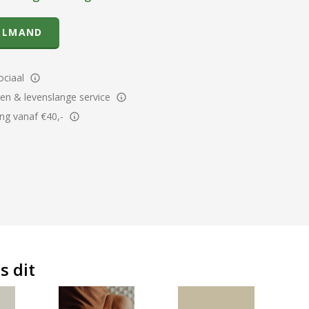
ELMAND
ciaal
ren & levenslange service
ing vanaf €40,-
s dit