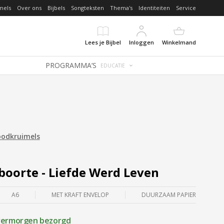
mels
Over ons
Bijbels
Songteksten
Thema's
Identiteiten
Service
Lees je Bijbel
Inloggen
Winkelmand
PROGRAMMA’S
EDUCATIE
oodkruimels
eboorte - Liefde Werd Leven
A6
MET KRAFT ENVELOP
DUURZAAM PAPIER
ermorgen bezorgd