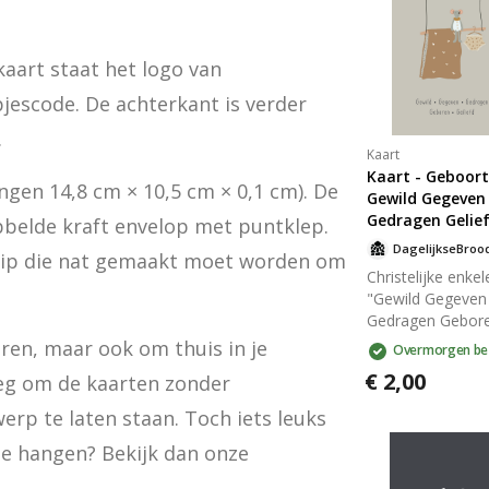
aart staat het logo van 
jescode. De achterkant is verder 
.
Kaart
Kaart - Geboort
gen 14,8 cm × 10,5 cm × 0,1 cm). De 
Gewild Gegeven
Gedragen Gelie
belde kraft envelop met puntklep. 
rip die nat gemaakt moet worden om 
Christelijke enkel
"Gewild Gegeven
Gedragen Gebor
Geliefd" gedrukt 
uren, maar ook om thuis in je 
Overmorgen be
duurzaam en ste
€ 2,00
oeg om de kaarten zonder 
grams papier me
matte look. Op de goed
p te laten staan. Toch iets leuks 
beschrijfbare ach
kopen om kaarten mee neer te zetten of op te hangen? Bekijk dan onze 
van de kaart staa
logo van