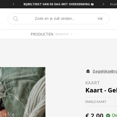
ING 📖
BIJBELTEKST VAN DE DAG MET OVERDENKING 📖
Krui
⌘
K
PRODUCTEN
WEBSHOP
DagelijkseBr
KAART
Kaart - G
ENKELE KAART
€ 2,00
Ov