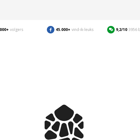
.000+
volgers
45.000+
vind-ik-leuks
9,2/10
3956 