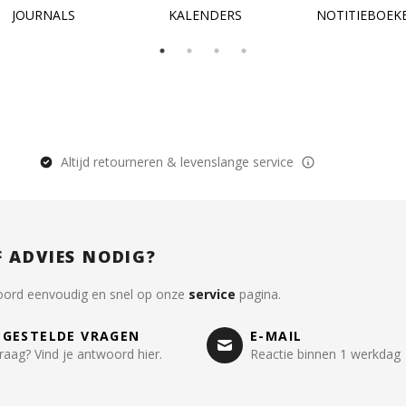
JOURNALS
KALENDERS
NOTITIEBOEK
interieur te zette
papier is stevig 
om de kaarten z
hulpmiddelen te
wand of ander
voorwerp te late
staan. Toch iets 
kopen om kaart
Altijd retourneren & levenslange service
neer te zetten of
hangen? Bekijk d
onze [klemborde
(/producten/kle
en [kaartenhoude
(/producten/hang
F ADVIES NODIG?
en-houders).
oord eenvoudig en snel op onze
service
pagina.
LGESTELDE VRAGEN
E-MAIL
raag? Vind je antwoord hier.
Reactie binnen 1 werkdag