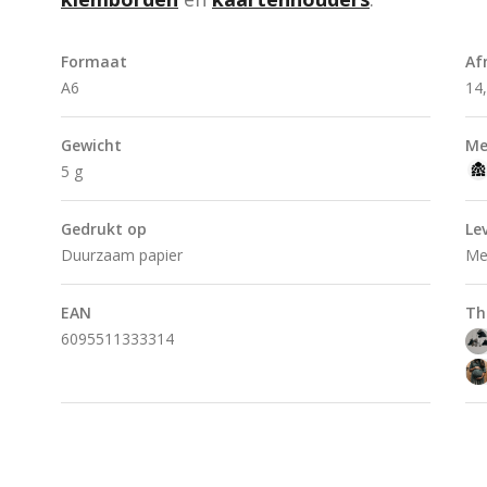
Formaat
Af
A6
14
Gewicht
Me
5 g
Gedrukt op
Le
Duurzaam papier
Me
EAN
Th
6095511333314