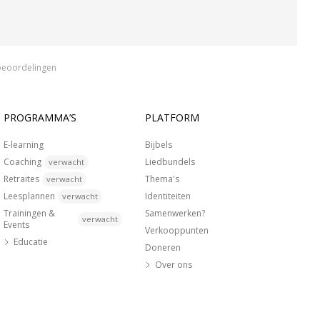
beoordelingen
PROGRAMMA’S
PLATFORM
E-learning
Bijbels
Coaching
Liedbundels
verwacht
Retraites
Thema's
verwacht
Leesplannen
Identiteiten
verwacht
Trainingen &
Samenwerken?
verwacht
Events
Verkooppunten
Educatie
Doneren
Over ons