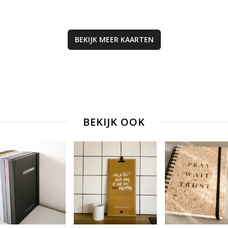
logo van
papier is stevig 
DagelijkseBrood
om de kaarten z
en een kleine
hulpmiddelen te
streepjescode. D
BEKIJK MEER
KAARTEN
wand of ander
achterkant is ver
voorwerp te late
volledig blanco. 
staan. Toch iets 
veel schrijfruimte
kopen om kaart
Het papierformaa
neer te zetten of
de kaart is A6
hangen? Bekijk d
(afmetingen 14,8
onze [klemborde
10,5 cm × 0,1 cm
(/producten/kle
kaart wordt gele
BEKIJK OOK
en [kaartenhoude
met een passen
(/producten/hang
geribbelde kraft 
en-houders).
met puntklep. De
puntklep is voorz
een gegomde stri
nat gemaakt mo
worden om de e
dicht te plakken. Tip:
Kaarten zijn niet 
leuk om te verstu
maar ook om thui