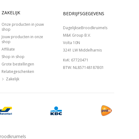
ZAKELIJK
BEDRIJFSGEGEVENS
Onze producten in jouw
DagelijkseBroodkruimels
shop
M&K Group B.V.
Jouw producten in onze
shop
Volta 10N
Affiliate
3241 LW Middelharnis
Shop in shop
KvK: 67720471
Grote bestellingen
BTW: NL857148187B01
Relatiegeschenken
Zakelijk
Broodkruimels