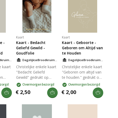
Kaart
Kaart
e -
Kaart - Bedacht
Kaart - Geboorte -
Geliefd Gewild -
Geboren om Altijd van
fd
Goudfolie
te Houden
DagelijkseBroodkruimels
DagelijkseBroodkruimels
DagelijkseBroodkruimels
e kaart
Christelijke enkele kaart
Christelijke enkele kaart
"Bedacht Geliefd
"Geboren om altijd van
en
Gewild" gedrukt op
te houden." gedrukt op
op
duurzaam en stevig 300
duurzaam en stevig 300
zorgd
Overmorgen bezorgd
Overmorgen bezorgd
vig 300
grams papier met een
grams papier met een
€ 2,50
€ 2,00
t een
matte look. De
matte look. Op de goed
goudfolie geeft de kaart
beschrijfbare achterkant
terkant
een luxe uitstraling en
van de kaart staat het
t het
maakt dat hij extra
logo van
opvalt. Op de goed
DagelijkseBroodkruimels