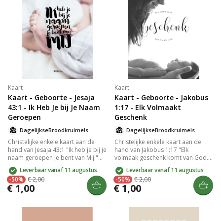
Kaart
Kaart
Kaart - Geboorte - Jesaja
Kaart - Geboorte - Jakobus
43:1 - Ik Heb Je bij Je Naam
1:17 - Elk Volmaakt
Geroepen
Geschenk
DagelijkseBroodkruimels
DagelijkseBroodkruimels
Christelijke enkele kaart aan de
Christelijke enkele kaart aan de
hand van Jesaja 43:1 "Ik heb je bij je
hand van Jakobus 1:17 "Elk
naam geroepen je bent van Mij."
volmaak geschenk komt van God."
gedrukt op duurzaam en stevig
gedrukt op duurzaam en stevig
Leverbaar vanaf 11 augustus
Leverbaar vanaf 11 augustus
300 grams papier met een matte
300 grams papier met een matte
-50%
€ 2,00
-50%
€ 2,00
look. Op de goed beschrijfbare
look. Op de goed beschrijfbare
€ 1,00
€ 1,00
achterkant van de kaart staat het
achterkant van de kaart staat het
logo van DagelijkseBroodkruimels
logo van DagelijkseBroodkruimels
en een kleine streepjescode. De
en een kleine streepjescode. De
achterkant is verder volledig
achterkant is verder volledig
blanco. Lekker veel schrijfruimte
blanco. Lekker veel schrijfruimte