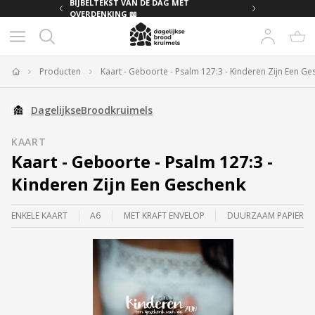
MET
BIJBELTEKST VAN DE DAG MET
OVERDENKING 📖
Producten
Kaart - Geboorte - Psalm 127:3 - Kinderen Zijn Een G
Home
DagelijkseBroodkruimels
KAART
Kaart - Geboorte - Psalm 127:3 -
Kinderen Zijn Een Geschenk
ENKELE KAART
A6
MET KRAFT ENVELOP
DUURZAAM PAPIER