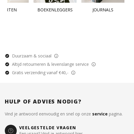
KAARTEN
BOEKENLEGGERS
JOURNALS
Duurzaam & sociaal
Altijd retourneren & levenslange service
Gratis verzending vanaf €40,-
HULP OF ADVIES NODIG?
Vind je antwoord eenvoudig en snel op onze
service
pagina.
VEELGESTELDE VRAGEN
Een vraag? Vind je antwoord hier.