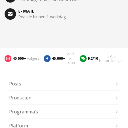
E-MAIL
Reactie binnen 1 werkdag
vind-
3956
40.000+
volgers
45.000+
ik-
9,2/10
beoordelingen
leuks
Posts
Producten
Programma’s
Platform