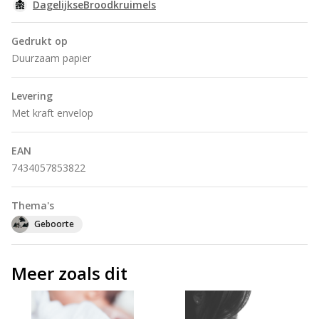
DagelijkseBroodkruimels
Gedrukt op
Duurzaam papier
Levering
Met kraft envelop
EAN
7434057853822
Thema's
Geboorte
Meer zoals dit