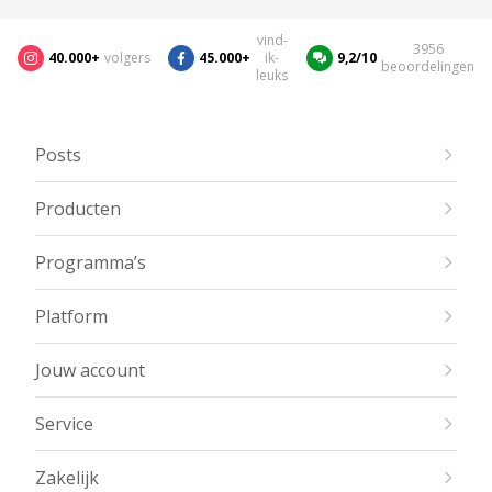
vind-
3956
40.000+
volgers
45.000+
ik-
9,2/10
beoordelingen
leuks
Posts
Producten
Programma’s
Platform
Jouw account
Service
Zakelijk