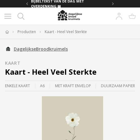
MET
BIJBELTEKST VAN DE DAG MET
OVERDENKING 📖
Producten
Kaart - Heel Veel Sterkte
Home
DagelijkseBroodkruimels
KAART
Kaart - Heel Veel Sterkte
ENKELE KAART
A6
MET KRAFT ENVELOP
DUURZAAM PAPIER