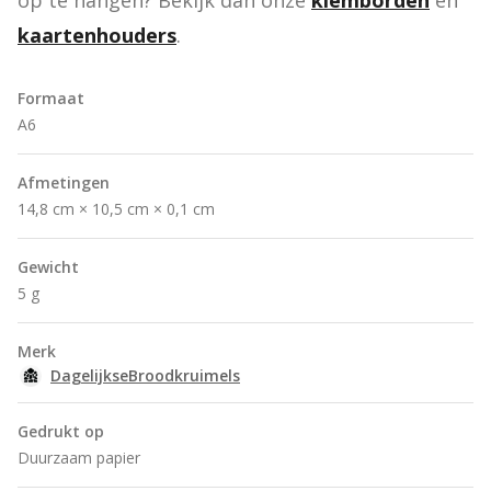
op te hangen? Bekijk dan onze 
klemborden
 en 
kaartenhouders
.
Formaat
A6
Afmetingen
14,8 cm × 10,5 cm × 0,1 cm
Gewicht
5 g
Merk
DagelijkseBroodkruimels
Gedrukt op
Duurzaam papier