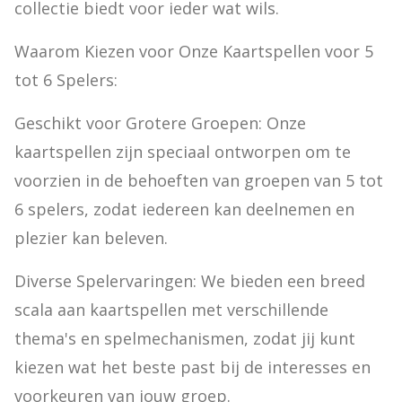
collectie biedt voor ieder wat wils.
Waarom Kiezen voor Onze Kaartspellen voor 5 
tot 6 Spelers:
Geschikt voor Grotere Groepen: Onze 
kaartspellen zijn speciaal ontworpen om te 
voorzien in de behoeften van groepen van 5 tot 
6 spelers, zodat iedereen kan deelnemen en 
plezier kan beleven.
Diverse Spelervaringen: We bieden een breed 
scala aan kaartspellen met verschillende 
thema's en spelmechanismen, zodat jij kunt 
kiezen wat het beste past bij de interesses en 
voorkeuren van jouw groep.