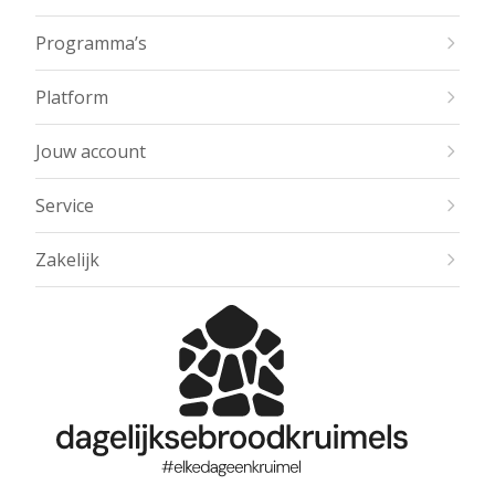
Programma’s
Platform
Jouw account
Service
Zakelijk