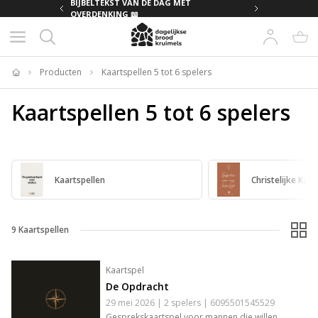
MET
BIJBELTEKST VAN DE DAG MET
OVERDENKING 📖
Producten
Kaartspellen 5 tot 6 spelers
Home
Kaartspellen 5 tot 6 spelers
Kaartspellen
Christelijke Kaar
9
Kaartspellen
Kaartspel
De Opdracht
29 mei 2026 | 2 spelers | 6095501545529
Gesprekskaartspel voor mannen die willen