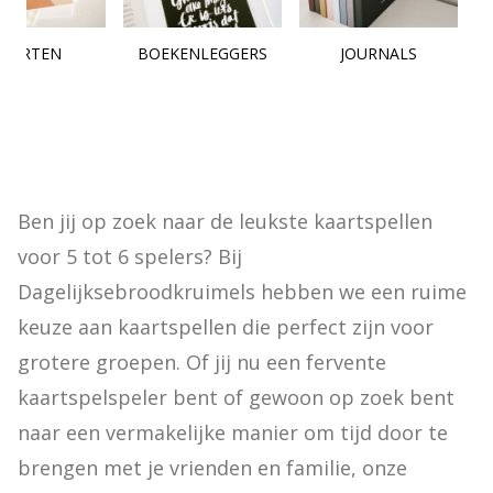
KAARTEN
BOEKENLEGGERS
JOURNALS
Ben jij op zoek naar de leukste kaartspellen 
voor 5 tot 6 spelers? Bij 
Dagelijksebroodkruimels hebben we een ruime 
keuze aan kaartspellen die perfect zijn voor 
grotere groepen. Of jij nu een fervente 
kaartspelspeler bent of gewoon op zoek bent 
naar een vermakelijke manier om tijd door te 
brengen met je vrienden en familie, onze 