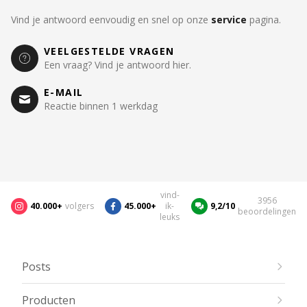
Vind je antwoord eenvoudig en snel op onze
service
pagina.
VEELGESTELDE VRAGEN
Een vraag? Vind je antwoord hier.
E-MAIL
Reactie binnen 1 werkdag
vind-
3956
40.000+
volgers
45.000+
ik-
9,2/10
beoordelingen
leuks
Posts
Producten