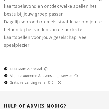
kaartspelavond en ontdek welke spellen het 
beste bij jouw groep passen. 
Dagelijksebroodkruimels staat klaar om jou te 
helpen bij het vinden van de perfecte 
kaartspellen voor jouw gezelschap. Veel 
speelplezier!
Duurzaam & sociaal
Altijd retourneren & levenslange service
Gratis verzending vanaf €40,-
HULP OF ADVIES NODIG?