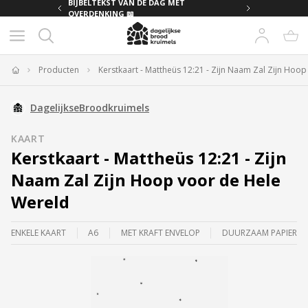
MET
BIJBELTEKST VAN DE DAG MET
OVERDENKING 📖
Producten
Kerstkaart - Mattheüs 12:21 - Zijn Naam Zal Zijn Hoo
Home
DagelijkseBroodkruimels
KAART
Kerstkaart - Mattheüs 12:21 - Zijn
Naam Zal Zijn Hoop voor de Hele
Wereld
ENKELE KAART
A6
MET KRAFT ENVELOP
DUURZAAM PAPIER