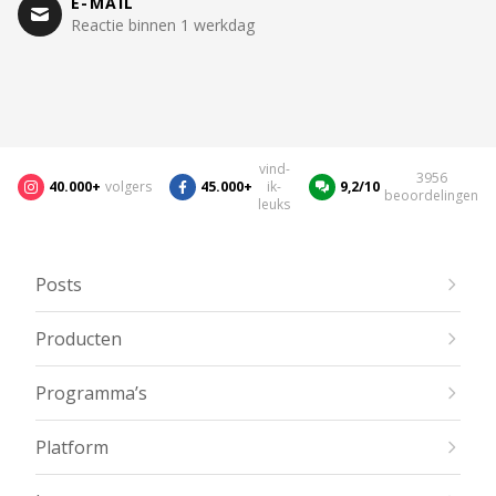
E-MAIL
Reactie binnen 1 werkdag
vind-
3956
40.000+
volgers
45.000+
ik-
9,2/10
beoordelingen
leuks
Posts
Producten
Programma’s
Platform