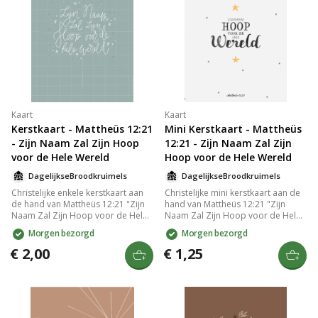
Kaart
Kaart
Kerstkaart - Mattheüs 12:21
Mini Kerstkaart - Mattheüs
- Zijn Naam Zal Zijn Hoop
12:21 - Zijn Naam Zal Zijn
voor de Hele Wereld
Hoop voor de Hele Wereld
DagelijkseBroodkruimels
DagelijkseBroodkruimels
Christelijke enkele kerstkaart aan
Christelijke mini kerstkaart aan de
de hand van Mattheüs 12:21 "Zijn
hand van Mattheüs 12:21 "Zijn
Naam Zal Zijn Hoop voor de Hele
Naam Zal Zijn Hoop voor de Hele
Wereld." gedrukt op duurzaam en
Wereld." gedrukt op duurzaam en
Morgen bezorgd
Morgen bezorgd
stevig 300 grams papier met een
stevig 300 grams papier met een
matte look. Op de goed
matte look. Op de goed
€ 2,00
€ 1,25
beschrijfbare achterkant van de
beschrijfbare achterkant van de
kaart staat het logo van
kaart staat het logo van
DagelijkseBroodkruimels en een
DagelijkseBroodkruimels en een
kleine streepjescode. De
kleine streepjescode. De
achterkant is verder volledig
achterkant is verder volledig
blanco. Lekker veel schrijfruimte
blanco. Lekker veel schrijfruimte