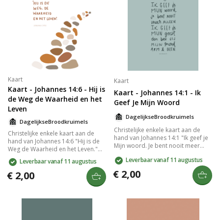
Kaart
Kaart
Kaart - Johannes 14:6 - Hij is
Kaart - Johannes 14:1 - Ik
de Weg de Waarheid en het
Geef Je Mijn Woord
Leven
DagelijkseBroodkruimels
DagelijkseBroodkruimels
Christelijke enkele kaart aan de
Christelijke enkele kaart aan de
hand van Johannes 14:1 "Ik geef je
hand van Johannes 14:6 "Hij is de
Mijn woord. Je bent nooit meer
Weg de Waarheid en het Leven."
alleen. Ik geef je Mijn geest, dan
gedrukt op duurzaam en stevig
Leverbaar vanaf 11 augustus
Leverbaar vanaf 11 augustus
ben jij Mijn mond, arm & been."
300 grams papier met een matte
gedrukt op duurzaam en stevig
€ 2,00
look. Op de goed beschrijfbare
€ 2,00
300 grams papier met een matte
achterkant van de kaart staat het
look. Op de goed beschrijfbare
logo van DagelijkseBroodkruimels
achterkant van de kaart staat het
en een kleine streepjescode. De
logo van DagelijkseBroodkruimels
achterkant is verder volledig
en een kleine streepjescode. De
blanco. Lekker veel schrijfruimte
achterkant is verder volledig
dus. Het papierformaat van de