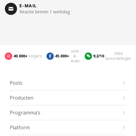
E-MAIL
Reactie binnen 1 werkdag
vind-
3956
40.000+
volgers
45.000+
ik-
9,2/10
beoordelingen
leuks
Posts
Producten
Programma’s
Platform