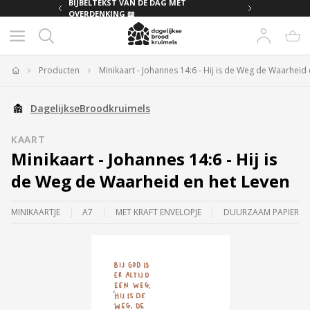
MET
BIJBELTEKST VAN DE DAG MET
OVERDENKING 📖
Producten
Minikaart - Johannes 14:6 - Hij is de Weg de Waarheid
Home
DagelijkseBroodkruimels
KAART
Minikaart - Johannes 14:6 - Hij is
de Weg de Waarheid en het Leven
MINIKAARTJE
A7
MET KRAFT ENVELOPJE
DUURZAAM PAPIER