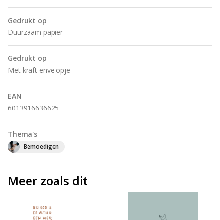
Gedrukt op
Duurzaam papier
Gedrukt op
Met kraft envelopje
EAN
6013916636625
Thema's
Bemoedigen
Meer zoals dit