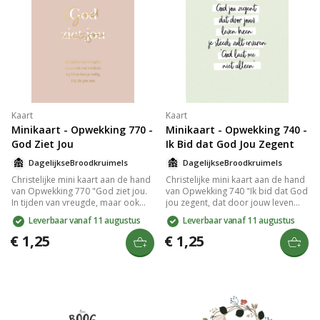
Kaart
Kaart
Minikaart - Opwekking 770 -
Minikaart - Opwekking 740 -
God Ziet Jou
Ik Bid dat God Jou Zegent
DagelijkseBroodkruimels
DagelijkseBroodkruimels
Christelijke mini kaart aan de hand
Christelijke mini kaart aan de hand
van Opwekking 770 "God ziet jou.
van Opwekking 740 "Ik bid dat God
In tijden van vreugde, maar ook
jou zegent, dat door jouw leven
van verdriet, bij Hem ben je veilig,
heen je steeds weer zult ervaren:
Leverbaar vanaf 11 augustus
Leverbaar vanaf 11 augustus
Hij die jou ziet." gedrukt op
God laat me niet alleen." gedrukt
duurzaam en stevig 300 grams
op duurzaam en stevig 300 grams
€ 1,25
€ 1,25
papier met een matte look. Op de
papier met een matte look. Op de
goed beschrijfbare achterkant van
goed beschrijfbare achterkant van
de kaart staat het logo van
de kaart staat het logo van
DagelijkseBroodkruimels en een
DagelijkseBroodkruimels en een
kleine streepjescode. De
kleine streepjescode. De
achterkant is verder volledig
achterkant is verder volledig
blanco. Lekker veel schrijfruimte
blanco. Lekker veel schrijfruimte