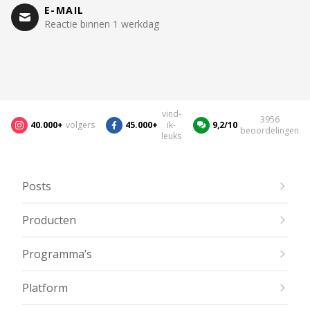
E-MAIL
Reactie binnen 1 werkdag
vind-
3956
40.000+
volgers
45.000+
ik-
9,2/10
beoordelingen
leuks
Posts
Producten
Programma’s
Platform