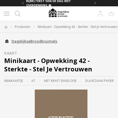
MET
BIJBELTEKST VAN DE DAG MET
OVERDENKING 📖
Producten
Minikaart - Opwekking 42 - Sterkte - Stel Je Vertrouwen
Home
DagelijkseBroodkruimels
KAART
Minikaart - Opwekking 42 -
Sterkte - Stel Je Vertrouwen
MINIKAARTJE
A7
MET KRAFT ENVELOPJE
DUURZAAM PAPIER