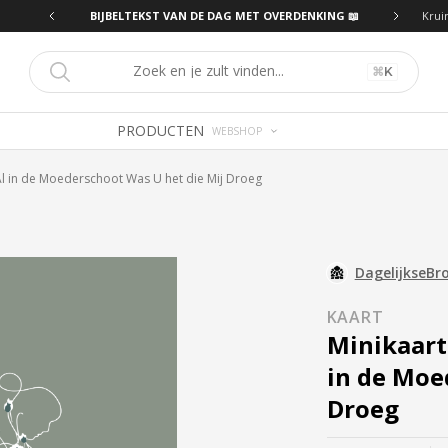
ING 📖
BIJBELTEKST VAN DE DAG MET OVERDENKING 📖
Krui
⌘
K
PRODUCTEN
WEBSHOP
Al in de Moederschoot Was U het die Mij Droeg
DagelijkseBr
KAART
Minikaart 
in de Moe
Droeg