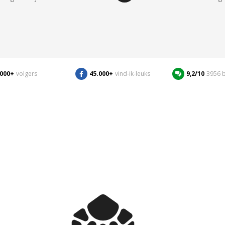
.000+
volgers
45.000+
vind-ik-leuks
9,2/10
3956 