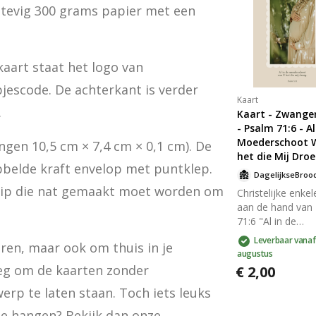
stevig 300 grams papier met een 
aart staat het logo van 
jescode. De achterkant is verder 
Kaart
.
Kaart - Zwange
- Psalm 71:6 - Al
Moederschoot 
gen 10,5 cm × 7,4 cm × 0,1 cm). De 
het die Mij Dro
belde kraft envelop met puntklep. 
rip die nat gemaakt moet worden om 
Christelijke enkel
aan de hand van
71:6 "Al in de
moederschoot w
Leverbaar vanaf
uren, maar ook om thuis in je 
het die mij droeg
augustus
gedrukt op duur
oeg om de kaarten zonder 
€ 2,00
en stevig 300 gr
p te laten staan. Toch iets leuks 
papier met een 
look. Op de goed
kopen om kaarten mee neer te zetten of op te hangen? Bekijk dan onze 