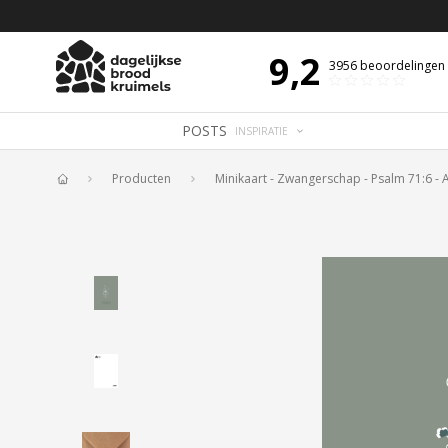
 DE DAG MET OVERDENKING 📖
BIJBELTEKST VAN DE DAG MET OVERDENK
9,2
3956
beoordelingen
POSTS
INSPIRATIE
Producten
Minikaart - Zwangerschap - Psalm 71:6 - 
Home