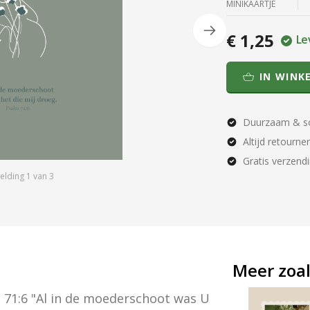
MINIKAARTJE
€ 1,25
Le
IN WINK
Duurzaam & so
Altijd retourne
Gratis verzend
elding
1
van
3
Meer zoal
 71:6 "Al in de moederschoot was U 