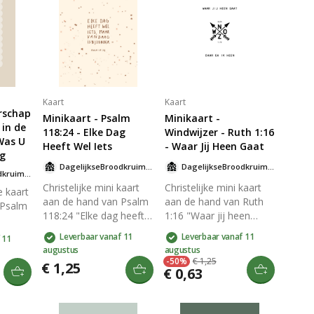
Kaart
Kaart
rschap
Minikaart - Psalm
Minikaart -
 in de
118:24 - Elke Dag
Windwijzer - Ruth 1:16
Was U
Heeft Wel Iets
- Waar Jij Heen Gaat
eg
DagelijkseBroodkruimels
DagelijkseBroodkruimels
DagelijkseBroodkruimels
Christelijke mini kaart
Christelijke mini kaart
e kaart
aan de hand van Psalm
aan de hand van Ruth
 Psalm
118:24 "Elke dag heeft
1:16 "Waar jij heen
wel iets, maar vandaag
gaat, daar ga ik heen."
as U
Leverbaar vanaf 11
Leverbaar vanaf 11
 11
is bijzonder." gedrukt op
gedrukt op duurzaam
."
augustus
augustus
duurzaam en stevig 300
en stevig 300 grams
-50%
€ 1,25
zaam
€ 1,25
€ 0,63
grams papier met een
papier met een matte
ams
matte look. Op de goed
look. Op de goed
matte
beschrijfbare achterkant
beschrijfbare achterkant
van de kaart staat het
van de kaart staat het