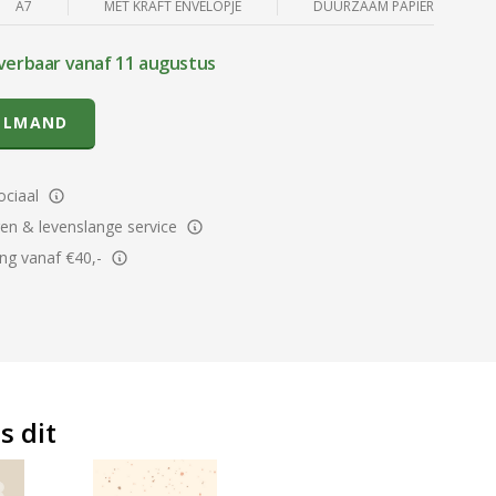
A7
MET KRAFT ENVELOPJE
DUURZAAM PAPIER
verbaar vanaf 11 augustus
ELMAND
ciaal
ren & levenslange service
ing vanaf €40,-
s dit