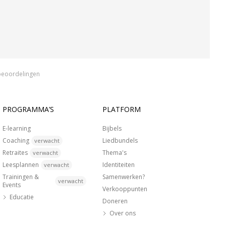
beoordelingen
PROGRAMMA’S
PLATFORM
E-learning
Bijbels
Coaching
Liedbundels
verwacht
Retraites
Thema's
verwacht
Leesplannen
Identiteiten
verwacht
Trainingen &
Samenwerken?
verwacht
Events
Verkooppunten
Educatie
Doneren
Over ons