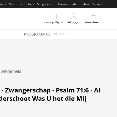
mels
Over ons
Bijbels
Songteksten
Thema's
Identiteiten
Service
Lees je Bijbel
Inloggen
Winkelmand
PROGRAMMA’S
EDUCATIE
oodkruimels
- Zwangerschap - Psalm 71:6 - Al
derschoot Was U het die Mij