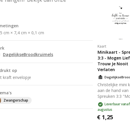
beschrijfbare ach
van de kaart staa
logo van
DagelijkseBrood
en een kleine
metingen
streepjescode. D
,5 cm × 7,4 cm × 0,1 cm
achterkant is ver
volledig blanco. 
Kaart
rk
veel schrijfruimte
Minikaart - Spr
Het papierformaa
DagelijkseBroodkruimels
3:3 - Mogen Lie
de kaart is A6
Trouw Je Nooit
(afmetingen 14,8
Verlaten
drukt op
10,5 cm × 0,1 cm
kaart wordt gele
t kraft envelopje
met een passen
Christelijke mini 
geribbelde kraft 
aan de hand van
ema's
met puntklep. De
Spreuken 3:3 "M
puntklep is voorz
Zwangerschap
liefde en trouw j
Leverbaar vanaf
een gegomde stri
verlaten. Wind z
augustus
nat gemaakt mo
hals en schrijf ze
€ 1,25
worden om de e
hart." gedrukt op
dicht te plakken. Tip:
duurzaam en ste
Kaarten zijn niet 