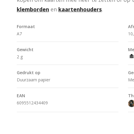
klemborden
 en 
kaartenhouders
.
Formaat
Af
A7
10
Gewicht
Me
2 g
Gedrukt op
Ge
Duurzaam papier
Me
EAN
Th
6095512434409