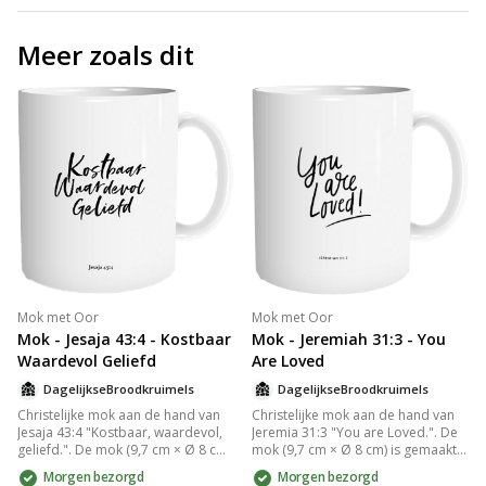
Meer zoals dit
Mok met Oor
Mok met Oor
Mok - Jesaja 43:4 - Kostbaar
Mok - Jeremiah 31:3 - You
Waardevol Geliefd
Are Loved
DagelijkseBroodkruimels
DagelijkseBroodkruimels
Christelijke mok aan de hand van
Christelijke mok aan de hand van
Jesaja 43:4 "Kostbaar, waardevol,
Jeremia 31:3 "You are Loved.". De
geliefd.". De mok (9,7 cm × Ø 8 cm)
mok (9,7 cm × Ø 8 cm) is gemaakt
is gemaakt van de allerbeste
van de allerbeste kwaliteit
Morgen bezorgd
Morgen bezorgd
kwaliteit glanzend keramiek en
glanzend keramiek en door ons