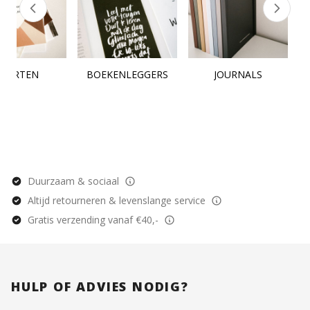
KAARTEN
BOEKENLEGGERS
JOURNALS
Duurzaam & sociaal
Altijd retourneren & levenslange service
Gratis verzending vanaf €40,-
HULP OF ADVIES NODIG?