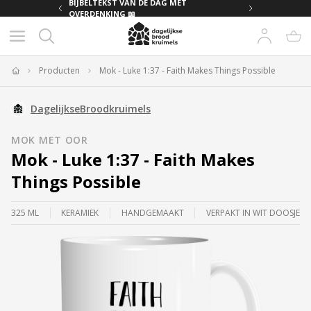
MET
BIJBELTEKST VAN DE DAG MET
OVERDENKING 📖
Producten
Mok - Luke 1:37 - Faith Makes Things Possible
Home
DagelijkseBroodkruimels
MOK MET OOR
Mok - Luke 1:37 - Faith Makes
Things Possible
325 ML
KERAMIEK
HANDGEMAAKT
VERPAKT IN WIT DOOSJE