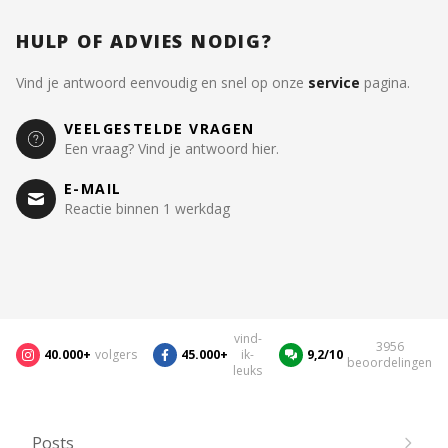
HULP OF ADVIES NODIG?
Vind je antwoord eenvoudig en snel op onze
service
pagina.
VEELGESTELDE VRAGEN
Een vraag? Vind je antwoord hier.
E-MAIL
Reactie binnen 1 werkdag
vind-
3956
40.000+
volgers
45.000+
ik-
9,2/10
beoordelingen
leuks
Posts