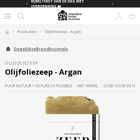
MET
BIJBELTEKST VAN DE DAG MET
OVERDENKING 📖
Producten
Olijfoliezeep - Argan
Home
DagelijkseBroodkruimels
OLIJFOLIEZEEP
Olijfoliezeep - Argan
PUUR NATUUR > AS PURE AS POSSIBLE
MET WIKKEL
GOED VOOR DE HUI