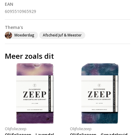
EAN
6095510965929
Thema's
Moederdag
Afscheid Juf & Meester
Meer zoals dit
Olijfoliezeep
Olijfoliezeep
Olijfoliezeep - Lavendel
Olijfoliezeep - Genadekruid