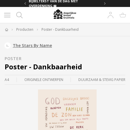
MET
BIJBELTEKST VAN DE DAG MET
OVERDENKING 📖
Producten
Poster - Dankbaarheid
Home
The Stars By Name
POSTER
Poster - Dankbaarheid
A4
ORIGINELE ONTWERPEN
DUURZAAM & STEVIG PAPIER