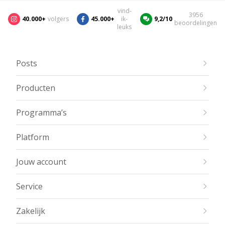
vind-
3956
40.000+
volgers
45.000+
ik-
9,2/10
beoordelingen
leuks
Posts
Producten
Programma’s
Platform
Jouw account
Service
Zakelijk