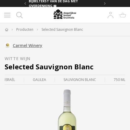
MET
BIJBELTEKST VAN DE DAG MET
OVERDENKING 📖
Producten
Selected Sauvignon Blanc
Home
Carmel Winery
WITTE WIJN
Selected Sauvignon Blanc
ISRAËL
GALILEA
SAUVIGNON BLANC
750 ML