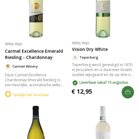
Witte Wijn
Witte Wijn
Vision Dry White
Carmel Excellence Emerald
Riesling - Chardonnay
Teperberg
Teperberg werd gevestigd in 1870
Carmel Winery
in Jeruzalem en is daarmee Israëls
oudste wijngaard en de op drie na
Deze Carmel Excellence
grootste! Jaarlijks produceert de
Chardonnay Emerald Riesling is
Leverbaar vanaf 15 augustus
wijngaard meer dan 9 miljoen
een heerlijke, aromatische witte
flessen wijn voor wijnliefhebbers
Israëlische wijn, met een frisse
€ 12,95
over de hele wereld. Teperberg is
smaak van grapefruit, litchi en
Tijdelijk niet leverbaar
nu een wijngaard vlakbij Tzora aan
andere citrusvruchten. Een unieke,
de voet van de heuvels van Judea
exclusieve wijn, want al onze
en draagt van oorsprong de naam
Israëlische Carmel wijnen zijn
Efrat. In het Nieuwe Testament van
binnen de Benelux exclusief bij ons
de bijbel wordt Efrat genoemd als
DagelijkseBroodkruimels
de herdersvelden van Bethlehem
verkrijgbaar! Een heerlijke, koshere
waar de herders door de engelen
wijn die perfect smaakt bij kruidige
werden ingelicht over de geboorte
maaltijden, zoals Indische en