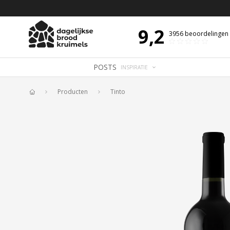
 DE DAG MET OVERDENKING 📖
BIJBELTEKST VAN DE DAG MET OVERDENK
9,2
3956
beoordelingen
POSTS
INSPIRATIE
Producten
Tinto
Home