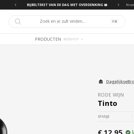
ING 📖
BIJBELTEKST VAN DE DAG MET OVERDENKING 📖
Krui
⌘
K
PRODUCTEN
WEBSHOP
DagelijkseBr
RODE WIJN
Tinto
SPANJE
€ 12,95