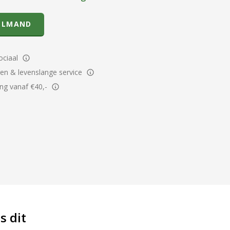
ELMAND
ciaal
ren & levenslange service
ing vanaf €40,-
s dit