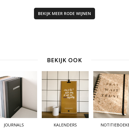
tonen goed gepa
gaan met een kle
BEKIJK MEER
RODE WIJNEN
zuurtje en fijne
tannines. Een zee
breed inzetbare w
Een goede Israël
rode wijn, en leuk
combinatie met 
onze andere chris
cadeaus, zoals e
BEKIJK OOK
hapjesplank of e
mooie kaart!
JOURNALS
KALENDERS
NOTITIEBOEK