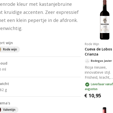
enrode kleur met kastanjebruine 
t kruidige accenten. Zeer expressief 
met een klein pepertje in de afdronk. 
venwichtig.
ort wijn
Rode Wijn
Cueva de Lobos
Rode wijn
Crianza
houd
Rioja nieuwe,
0 ml
innovatieve stijl.
Frisheid, kracht,
complexiteit en
wicht
Leverbaar vanaf
fruitigheid. In de
augustus
162 g
vinden we tonen
€ 10,95
cacao, vanille, m
donkerrood en z
ema's
fruit. Rond en
Valentijn
evenwichtig in d