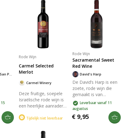
Rode Wijn
Rode Wijn
Sacramental Sweet
Carmel Selected
Red Wine
Merlot
Bodegas Javier San Pedro Ortega
David's Harp
De David’s Harp is een
Carmel Winery
zoete, rode wijn die
Deze fruitige, soepele
gemaakt is van
Israëlische rode wijn is
Carignan en Grenache
 15
Leverbaar vanaf 11
een heerlijke aanrader!
 neus
druiven en wordt vaak
augustus
De kenners proeven
 van
gebruikt als Kiddush,
€ 9,95
rode en zwarte kers en
Tijdelijk niet leverbaar
ooi
Havdalah of
bosvruchten. Fris, iets
wart
Avondmaalswijn. Deze
stevige, droge rode
bijzondere wijn wordt al
wijn, met gemiddelde
e mond
sinds 1847