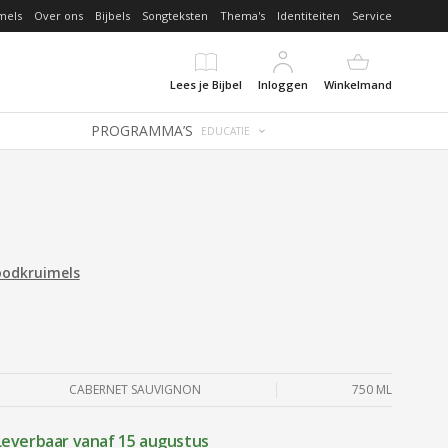
mels
Over ons
Bijbels
Songteksten
Thema's
Identiteiten
Service
Lees je Bijbel
Inloggen
Winkelmand
PROGRAMMA’S
EDUCATIE
oodkruimels
CABERNET SAUVIGNON
750 ML
Leverbaar vanaf 15 augustus