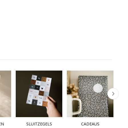
Tiberias en is gebotteld
ard
vleugje vanille. Heerlijk
door het bekende
in
rijk en sappig. Leuk om
wijnhuis Carmel.
als cadeau te geven, en
Cadeautip: combineer
r
zeker in combinatie met
deze fles wijn met een
ijn.
één van onze andere
eikenhouten
ische
producten, zoals een
hapjesplank met
 in
broodplankje!
Bijbeltekst voor een
één van
uniek cadeau!
telijke
en
en
EN
SLUITZEGELS
CADEAUS