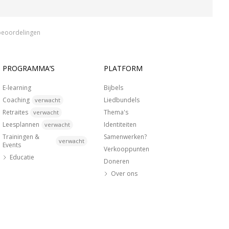
beoordelingen
PROGRAMMA’S
PLATFORM
E-learning
Bijbels
Coaching
Liedbundels
verwacht
Retraites
Thema's
verwacht
Leesplannen
Identiteiten
verwacht
Trainingen &
Samenwerken?
verwacht
Events
Verkooppunten
Educatie
Doneren
Over ons