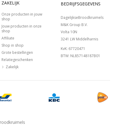
ZAKELIJK
BEDRIJFSGEGEVENS
Onze producten in jouw
DagelijkseBroodkruimels
shop
M&K Group B.V.
Jouw producten in onze
shop
Volta 10N
Affiliate
3241 LW Middelharnis
Shop in shop
KvK: 67720471
Grote bestellingen
BTW: NL857148187B01
Relatiegeschenken
Zakelijk
Broodkruimels