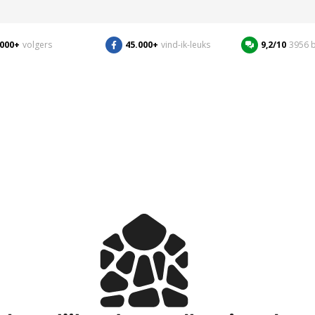
.000+
volgers
45.000+
vind-ik-leuks
9,2/10
3956 