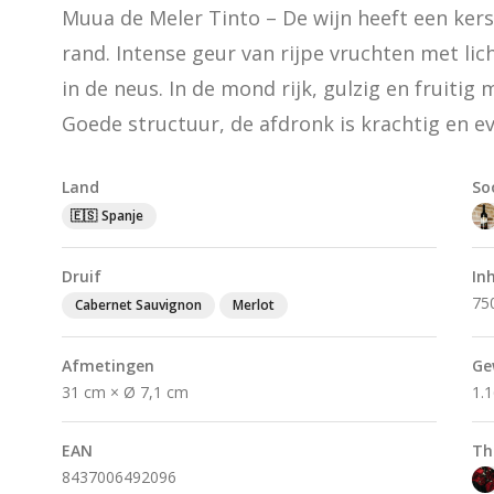
Muua de Meler Tinto – De wijn heeft een kers
rand. Intense geur van rijpe vruchten met lich
in de neus. In de mond rijk, gulzig en fruitig 
Goede structuur, de afdronk is krachtig en e
Land
So
🇪🇸
Spanje
Druif
In
75
Cabernet Sauvignon
Merlot
Afmetingen
Ge
31 cm × Ø 7,1 cm
1.
EAN
Th
8437006492096