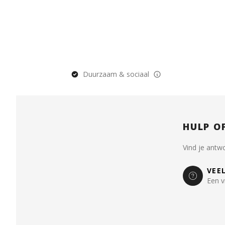
Duurzaam & sociaal
HULP O
Vind je antw
VEE
Een v