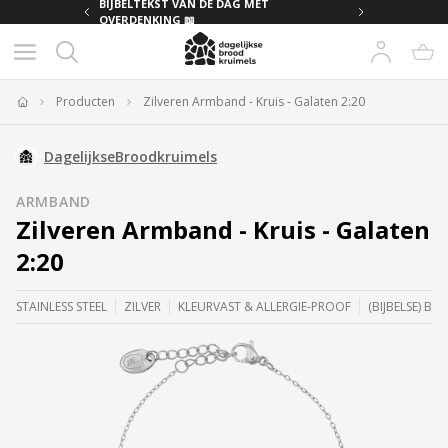
MET
BIJBELTEKST VAN DE DAG MET
OVERDENKING 📖
Producten
Zilveren Armband - Kruis - Galaten 2:20
Home
DagelijkseBroodkruimels
ARMBAND
Zilveren Armband - Kruis - Galaten
2:20
STAINLESS STEEL
ZILVER
KLEURVAST & ALLERGIE-PROOF
(BIJBELSE) BET