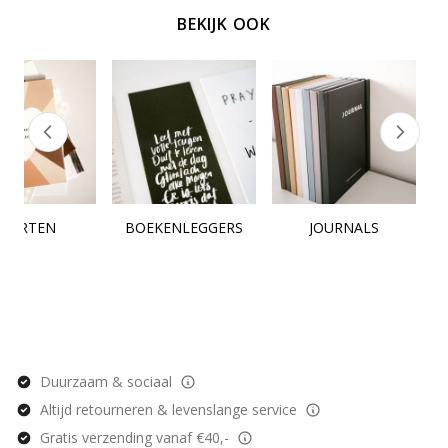
BEKIJK OOK
KAARTEN
BOEKENLEGGERS
JOURNALS
Duurzaam & sociaal
Altijd retourneren & levenslange service
Gratis verzending vanaf €40,-