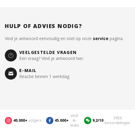
HULP OF ADVIES NODIG?
Vind je antwoord eenvoudig en snel op onze
service
pagina.
VEELGESTELDE VRAGEN
Een vraag? Vind je antwoord hier.
E-MAIL
Reactie binnen 1 werkdag
vind-
3956
40.000+
volgers
45.000+
ik-
9,2/10
beoordelingen
leuks